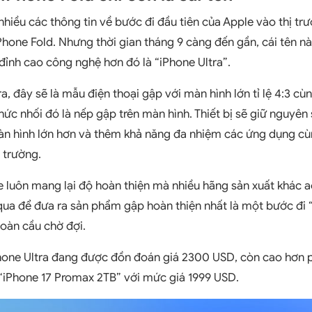
hiều các thông tin về bước đi đầu tiên của Apple vào thị trư
one Fold. Nhưng thời gian tháng 9 càng đến gần, cái tên nà
 đỉnh cao công nghệ hơn đó là “iPhone Ultra”.
a, đây sẽ là mẫu điện thoại gập với màn hình lớn tỉ lệ 4:3 cùn
ức nhối đó là nếp gập trên màn hình. Thiết bị sẽ giữ nguyê
àn hình lớn hơn và thêm khả năng đa nhiệm các ứng dụng cù
 trường.
luôn mang lại độ hoàn thiện mà nhiều hãng sản xuất khác a
ua để đưa ra sản phẩm gập hoàn thiện nhất là một bước đi “
oàn cầu chờ đợi.
hone Ultra đang được đồn đoán giá 2300 USD, còn cao hơn 
à “iPhone 17 Promax 2TB” với mức giá 1999 USD.