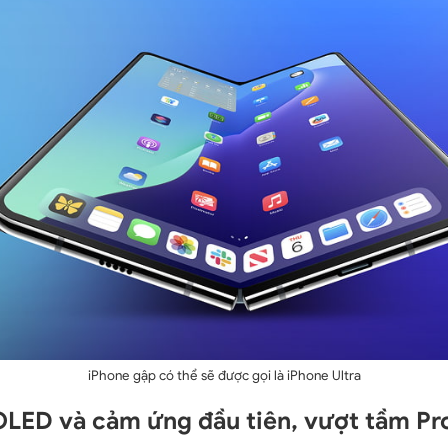
iPhone gập có thể sẽ được gọi là iPhone Ultra
ED và cảm ứng đầu tiên, vượt tầm Pr