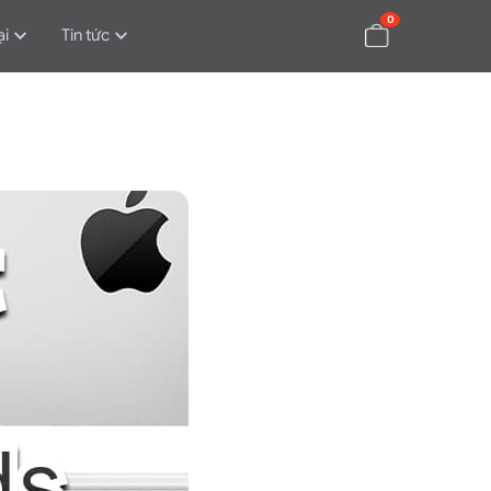
0
ại
Tin tức