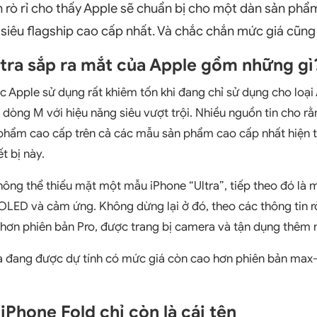
n rò rỉ cho thấy Apple sẽ chuẩn bị cho một dàn sản phẩ
ị siêu flagship cao cấp nhất. Và chắc chắn mức giá cũng s
ltra sắp ra mắt của Apple gồm những gì
c Apple sử dụng rất khiêm tốn khi đang chỉ sử dụng cho loại
 dòng M với hiệu năng siêu vượt trội. Nhiều nguồn tin cho rằ
phẩm cao cấp trên cả các mẫu sản phẩm cao cấp nhất hiện t
ết bị này.
hông thể thiếu mặt một mẫu iPhone “Ultra”, tiếp theo đó là
OLED và cảm ứng. Không dừng lại ở đó, theo các thông tin rò
 hơn phiên bản Pro, được trang bị camera và tận dụng thêm n
 đang được dự tính có mức giá còn cao hơn phiên bản max-o
iPhone Fold chỉ còn là cái tên