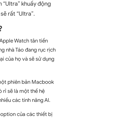
m “Ultra” khuấy động
ẽ rất “Ultra”.
?
 Apple Watch tân tiến
ng nhà Táo đang rục rịch
ại của họ và sẽ sử dụng
 một phiên bản Macbook
 rỉ sẽ là một thế hệ
hiều các tính năng AI.
ption của các thiết bị