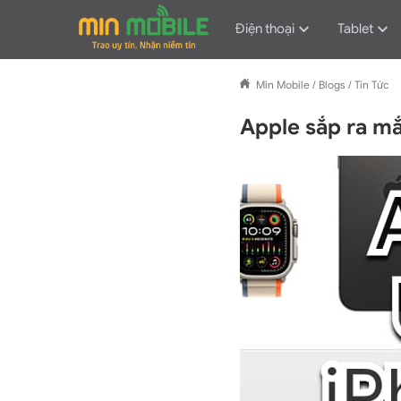
Điện thoại
Tablet
Min Mobile
/
Blogs
/
Tin Tức
Apple sắp ra mắ