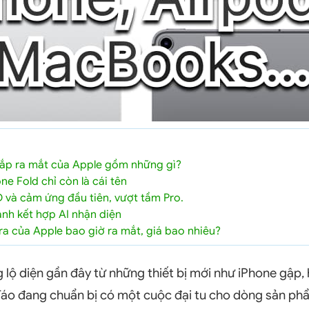
 sắp ra mắt của Apple gồm những gì?
ne Fold chỉ còn là cái tên
à cảm ứng đầu tiên, vượt tầm Pro.
anh kết hợp AI nhận diện
tra của Apple bao giờ ra mắt, giá bao nhiêu?
g lộ diện gần đây từ những thiết bị mới như iPhone gậ
 Táo đang chuẩn bị có một cuộc đại tu cho dòng sản ph