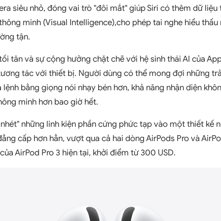
ra siêu nhỏ, đóng vai trò "đôi mắt" giúp Siri có thêm dữ liệu
 thông minh (Visual Intelligence),cho phép tai nghe hiểu thấ
ờng tận.
i tân và sự cộng hưởng chặt chẽ với hệ sinh thái AI của Appl
 tương tác với thiết bị. Người dùng có thể mong đợi những t
 lệnh bằng giọng nói nhạy bén hơn, khả năng nhận diện khô
thông minh hơn bao giờ hết.
i nhét" những linh kiện phần cứng phức tạp vào một thiết kế 
đẳng cấp hơn hẳn, vượt qua cả hai dòng AirPods Pro và AirP
của AirPod Pro 3 hiện tại, khởi điểm từ 300 USD.