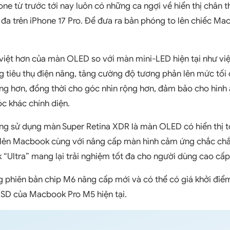
e từ trước tới nay luôn có những ca ngợi về hiển thị chân t
i đa trên iPhone 17 Pro. Để đưa ra bản phóng to lên chiếc M
 việt hơn của màn OLED so với màn mini-LED hiện tại như việc
 tiêu thụ điện năng, tăng cường độ tương phản lên mức tối
ỏng hơn, đồng thời cho góc nhìn rộng hơn, đảm bảo cho hình
óc khác chính diện.
ng sử dụng màn Super Retina XDR là màn OLED có hiển thị tố
lên Macbook cùng với nâng cấp màn hình cảm ứng chắc chắ
Ultra” mang lại trải nghiệm tốt đa cho người dùng cao cấp
phiên bản chip M6 nâng cấp mới và có thể có giá khởi điể
SD của Macbook Pro M5 hiện tại.