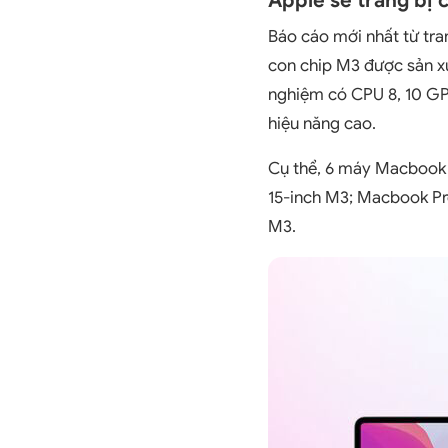
Apple sẽ trang bị 
Báo cáo mới nhất từ tr
con chip M3 được sản xu
nghiệm có CPU 8, 10 GP
hiệu năng cao.
Cụ thể, 6 máy Macbook 
15-inch M3; Macbook Pr
M3.