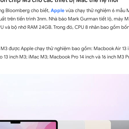
con chip M3 cho các thiết bị Mac thế hệ mới
ang Bloomberg cho biết,
Apple
vừa chạy thử nghiệm 6 mẫu 
ất trên tiến trình 3nm. Nhà báo Mark Gurman tiết lộ, máy 
U và bộ nhớ RAM 24GB. Trong đó, CPU 8 nhân bao gồm bốn l
M3 được Apple chạy thử nghiệm bao gồm: Macbook Air 13 
o 13 inch M3; iMac M3; Macbook Pro 14 inch và 16 inch M3 