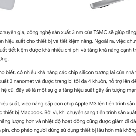
chuyên gia, công nghệ sản xuất 3 nm của TSMC sẽ giúp tăng
iện hiệu suất cho thiết bị và tiết kiệm năng. Ngoài ra, việc c
uất tiết kiệm được khá nhiều chi phí và tăng khả năng cạnh 
ờng.
o biết, có nhiều khả năng các chip silicon tương lai của nhà
xuất 3 nanomet và được trang bị tối đa 4 khuôn, hỗ trợ lên đế
 hệ cũ, đây sẽ là một sự gia tăng hiệu suất gây ấn tượng mạ
ệu suất, việc nâng cấp con chip Apple M3 lên tiến trình sản 
 thiết bị Macbook. Bởi vì, khi chuyển sang tiến trình sản xu
 năng lượng hơn và nhiệt độ hoạt động cũng được giảm đi đá
ên pin, cho phép người dùng sử dụng thiết bị lâu hơn mà khôn