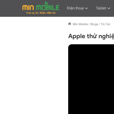
Điện thoại
Tablet
Min Mobile
/
Blogs
/
Tin Tức
Apple thử nghi