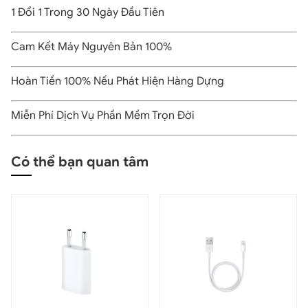
1 Đổi 1 Trong 30 Ngày Đầu Tiên
Cam Kết Máy Nguyên Bản 100%
Hoàn Tiền 100% Nếu Phát Hiện Hàng Dựng
Miễn Phí Dịch Vụ Phần Mềm Trọn Đời
Có thể bạn quan tâm
Tương tác thông minh và tiện lợi với Apple Pencil Pro MX2D3
-Lướt Apple Pencil:
Tính năng này cho phép bạn xem
trước vị trí bút sẽ chạm màn hình, kèm theo bóng ảo
của công cụ đang sử dụng. Nhờ đó, việc viết, phác thảo
hay vẽ minh họa trở nên chính xác hơn bao giờ hết.
-Chạm hai lần:
Thao tác đơn giản này giúp bạn chuyển
đổi nhanh chóng giữa các công cụ như bút và tẩy, nâng