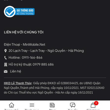
Định vị dễ dàng và sạc tiện lợi trên Apple Pencil Pro
Địa chỉ mua Apple Pencil Pro chính hãng uy
tín, chất lượng
LIÊN HỆ VỚI CHÚNG TÔI
Apple Pencil Pro là một bước tiến đáng kể so với các thế
hệ Apple Pencil trước đây. Với những tính năng mới và
Điện Thoại - MinMobile.Net
cải tiến về hiệu suất, chiếc bút này thực sự là một công
20 Lạch Tray - Lạch Tray - Ngô Quyền - Hải Phòng
cụ mạnh mẽ giúp người dùng khai thác tối đa tiềm năng
Hotline:
0911-166-866
sáng tạo trên iPad. Liên hệ ngay hotline
0979.885.686
Hỗ trợ kỹ thuật: 0979 885 686
để được tư vấn chi tiết.
Liên hệ
Tham khảo thêm
HKD Lê Thanh Thủy
: Giấy phép ĐKKD số 02B8034425, do UBND Quận
Apple Pencil Pro có gì hot? Tương thích iPad nào?
Ngô Quyền,Thành phố Hải Phòng, cấp ngày 10/11/2021.
MST 0202132640
So sánh với các đời khác?
do Chi cục Thuế khu vực Ngô Quyền - Hải An cấp ngày 16/11/2021
0
Tags