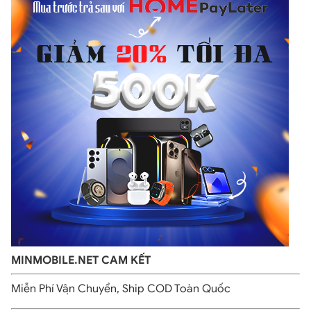
Tương tác thông minh và tiện lợi với Apple
Pencil Pro MX2D3
-Tính năng bóp:
Khi bạn bóp nhẹ, Apple Pencil Pro nhận
diện thao tác và hiển thị bảng công cụ trực quan, cho
phép bạn chuyển đổi nhanh giữa các tùy chọn như màu
sắc, độ dày mỏng của nét vẽ hay các công cụ vẽ.
-Xoay thân bút:
Với con quay hồi chuyển cải tiến, bạn
có thể xoay Apple Pencil Pro để điều chỉnh chính xác các
công cụ bút và cọ, mang lại sự linh hoạt và kiểm soát tối
ưu.
Phản hồi cảm ứng: Bộ phản hồi cảm ứng tùy chỉnh mang
đến trải nghiệm chân thực, với rung nhẹ để xác nhận
mỗi thao tác bóp hoặc chạm hai lần, giúp bạn cảm nhận
chính xác từng hành động.
MINMOBILE.NET CAM KẾT
Miễn Phí Vận Chuyển, Ship COD Toàn Quốc