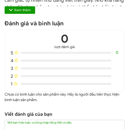
cảm giác tự nhiên như đang viết trên giấy. Nhờ khả năng
nhận diện lực nhấn nhạy bén, bút có thể phản hồi nhanh
Xem thêm
chóng và mượt mà ngay cả khi chạm nhẹ, giúp tái hiện
chân thực từng nét viết hay vẽ. Đặc biệt, bút còn hỗ trợ
Đánh giá và bình luận
sử dụng ở nhiều góc nghiêng, mang lại hiệu ứng đổ
0
bóng tinh tế, rất lý tưởng cho các họa sĩ hoặc những ai
yêu thích sáng tạo nghệ thuật.
lượt đánh giá
5
0
4
3
2
1
Chưa có bình luận cho sản phẩm này. Hãy là người đầu tiên thực hiện
bình luận sản phẩm.
Viết đánh giá của bạn
Mời bạn thảo luận, vui lòng nhập tiếng Việt có dấu.