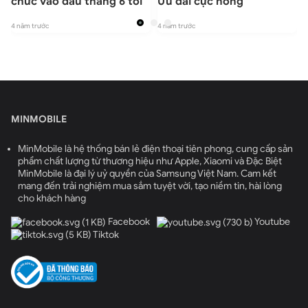
chức vào đầu tháng 6 tới
Ưu đãi cực nóng
4 năm trước
4 năm trước
4
MINMOBILE
MinMobile là hệ thống bán lẻ điện thoại tiên phong, cung cấp sản
phẩm chất lượng từ thương hiệu như Apple, Xiaomi và Đặc Biệt
MinMobile là đại lý uỷ quyền của Samsung Việt Nam. Cam kết
mang đến trải nghiệm mua sắm tuyệt vời, tạo niềm tin, hài lòng
cho khách hàng
Facebook
Youtube
Tiktok