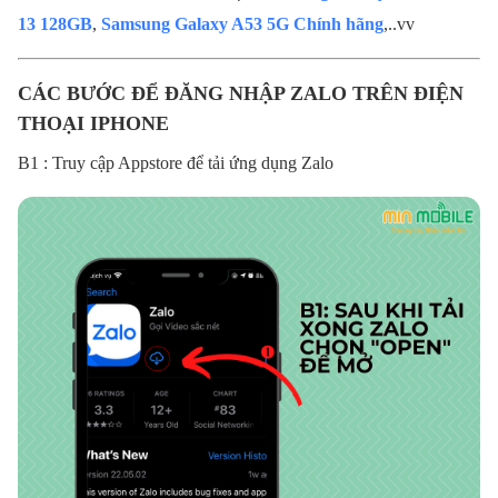
13 128GB
,
Samsung Galaxy A53 5G Chính hãng
,..vv
CÁC BƯỚC ĐỂ ĐĂNG NHẬP ZALO TRÊN ĐIỆN
THOẠI IPHONE
B1 : Truy cập Appstore để tải ứng dụng Zalo