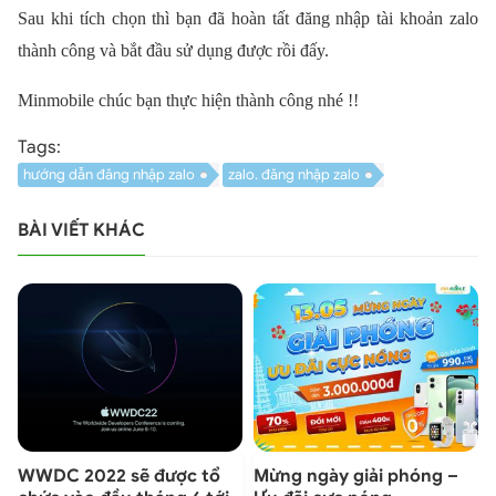
Sau khi tích chọn thì bạn đã hoàn tất đăng nhập tài khoản zalo
thành công và bắt đầu sử dụng được rồi đấy.
Minmobile chúc bạn thực hiện thành công nhé !!
Tags:
hướng dẫn đăng nhập zalo
zalo. đăng nhập zalo
BÀI VIẾT KHÁC
?
WWDC 2022 sẽ được tổ
Mừng ngày giải phóng –