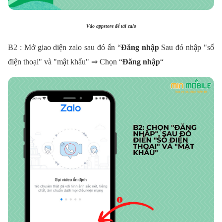
Vào appstore để tải zalo
B2 : Mở giao diện zalo sau đó ấn “
Đăng nhập
Sau đó nhập "số
điện thoại" và "mật khẩu" ⇒ Chọn “
Đăng nhập
“