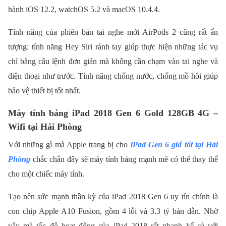
hành iOS 12.2, watchOS 5.2 và macOS 10.4.4.
Tính năng của phiên bản tai nghe mới AirPods 2 cũng rất ấn
tượng: tính năng Hey Siri rảnh tay giúp thực hiện những tác vụ
chỉ bằng câu lệnh đơn giản mà không cần chạm vào tai nghe và
điện thoại như trước. Tính năng chống nước, chống mồ hôi giúp
bảo vệ thiết bị tốt nhất.
Máy tính bảng iPad 2018 Gen 6 Gold 128GB 4G –
Wifi tại Hải Phòng
Với những gì mà Apple trang bị cho
iPad Gen 6 giá tốt tại Hải
Phòng
chắc chắn đây sẽ máy tính bảng mạnh mẽ có thể thay thế
cho một chiếc máy tính.
Tạo nên sức mạnh thần kỳ của iPad 2018 Gen 6 uy tín chính là
con chip Apple A10 Fusion, gồm 4 lỗi và 3.3 tỷ bán dẫn. Nhờ
vậy mà tốc độ hoạt động của iPad 2018 rất nhanh kể cả với