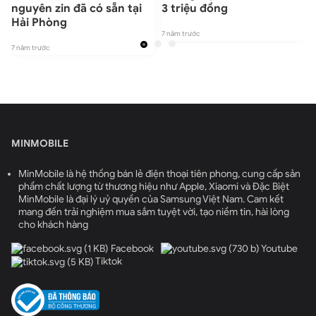
nguyên zin đã có sẵn tại
3 triệu đồng
7
Hải Phòng
7 năm trước
7 năm trước
MINMOBILE
MinMobile là hệ thống bán lẻ điện thoại tiên phong, cung cấp sản
phẩm chất lượng từ thương hiệu như Apple, Xiaomi và Đặc Biệt
MinMobile là đại lý uỷ quyền của Samsung Việt Nam. Cam kết
mang đến trải nghiệm mua sắm tuyệt vời, tạo niềm tin, hài lòng
cho khách hàng
Facebook
Youtube
Tiktok