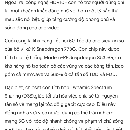
Ngoài ra, công nghệ HDR10+ còn hỗ trợ người dùng ghi
lại mọi khoảnh khắc đáng nhớ với hơn một tỷ sắc thái
màu sắc nổi bật, giúp tăng cường độ phong phú và
sống động cho các video.
Cuối cùng là khả năng kết nối 5G tốc độ cao siêu xịn sò
của bộ vi xử lý Snapdragon 778G. Con chip này được
tích hợp hệ thống Modem-RF Snapdragon X53 5G, có
khả năng hỗ trợ toàn bộ các vùng và các băng tần, bao
gồm cả mmWave và Sub-6 ở cả tần số TDD và FDD.
Đặc biệt, chipset còn tích hợp Dynamic Spectrum
Sharing (DSS),giúp tối ưu hóa việc chia sẻ tài nguyên
tần số và mang lại tốc độ gigabit cực cao. Điều này
đồng nghĩa với việc người dùng có thể trải nghiệm
mạng 5G với tốc độ nhanh chóng và phạm vi phủ sóng
vượt trội, tạo trải nghiệm kết nối tốt nhất trên các thiết