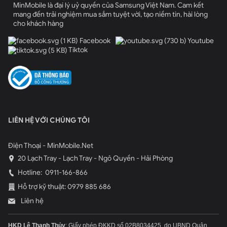
MinMobile là đại lý uỷ quyền của Samsung Việt Nam. Cam kết
mang đến trải nghiệm mua sắm tuyệt vời, tạo niềm tin, hài lòng
cho khách hàng
Facebook
Youtube
Tiktok
LIÊN HỆ VỚI CHÚNG TÔI
Điện Thoại - MinMobile.Net
20 Lạch Tray - Lạch Tray - Ngô Quyền - Hải Phòng
Hotline:
0911-166-866
Hỗ trợ kỹ thuật: 0979 885 686
Liên hệ
HKD Lê Thanh Thủy
: Giấy phép ĐKKD số 02B8034425, do UBND Quận