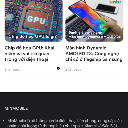
Chip đồ họa GPU: Khái
Màn hình Dynamic
niệm và vai trò quan
AMOLED 2X: Công nghệ
trọng với điện thoại
chỉ có ở flagship Samsung
2 năm trước
2 năm trước
2
MINMOBILE
MinMobile là hệ thống bán lẻ điện thoại tiên phong, cung cấp sản
phẩm chất lượng từ thương hiệu như Apple, Xiaomi và Đặc Biệt