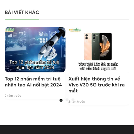
BÀI VIẾT KHÁC
Top 12 phần mềm trí tuệ
Xuất hiện thông tin về
nhân tạo AI nổi bật 2024
Vivo V30 5G trước khi ra
mắt
2 năm trước
2 năm trước
2