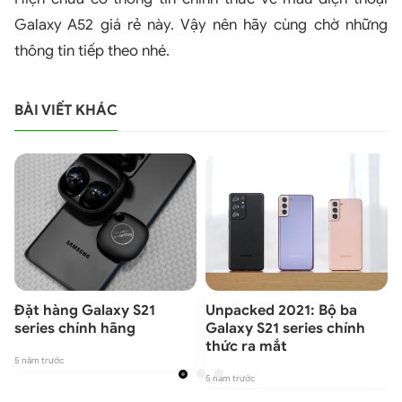
Galaxy A52 giá rẻ này. Vậy nên hãy cùng chờ những
thông tin tiếp theo nhé.
BÀI VIẾT KHÁC
Đặt hàng Galaxy S21
Unpacked 2021: Bộ ba
series chính hãng
Galaxy S21 series chính
thức ra mắt
5 năm trước
5
5 năm trước