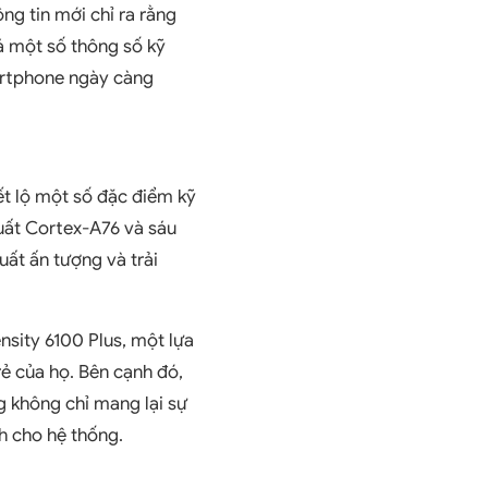
ng tin mới chỉ ra rằng
á một số thông số kỹ
martphone ngày càng
iết lộ một số đặc điểm kỹ
suất Cortex-A76 và sáu
uất ấn tượng và trải
sity 6100 Plus, một lựa
rẻ của họ. Bên cạnh đó,
g không chỉ mang lại sự
h cho hệ thống.