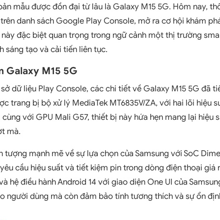
bản mẫu được đồn đại từ lâu là Galaxy M15 5G. Hôm nay, thô
ện trên danh sách Google Play Console, mở ra cơ hội khám ph
u này đặc biệt quan trọng trong ngữ cảnh một thị trường s
h sáng tạo và cải tiến liên tục.
m Galaxy M15 5G
 sở dữ liệu Play Console, các chi tiết về Galaxy M15 5G đã t
ược trang bị bộ xử lý MediaTek MT6835V/ZA, với hai lõi hiệu 
 cùng với GPU Mali G57, thiết bị này hứa hẹn mang lại hiệu s
t mà.
ấn tượng mạnh mẽ về sự lựa chọn của Samsung với SoC Dimen
êu cầu hiệu suất và tiết kiệm pin trong dòng điện thoại giá 
à hệ điều hành Android 14 với giao diện One UI của Samsun
o người dùng mà còn đảm bảo tính tương thích và sự ổn địn