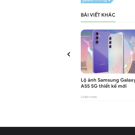
BÀI VIẾT KHÁC
 4 xác
MWC 2024: Nubia Neo 2
Lộ ảnh Samsung Galax
 mắt
5G ra mắt với nút cảm
A55 5G thiết kế mới
ứng, pin 6000 mAh
2 năm trước
2 năm trước