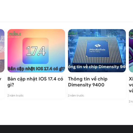
y
Bản cập nhật IOS 17.4 có
Thông tin về chip
X
gì?
Dimensity 9400
v
v
2 năm trước
2 năm trước
2 