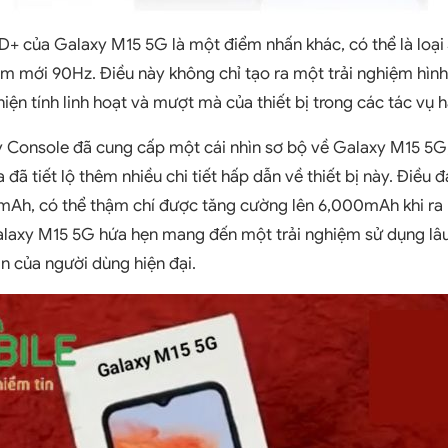
HD+ của Galaxy M15 5G là một điểm nhấn khác, có thể là loạ
m mới 90Hz. Điều này không chỉ tạo ra một trải nghiệm hình
iện tính linh hoạt và mượt mà của thiết bị trong các tác vụ 
y Console đã cung cấp một cái nhìn sơ bộ về Galaxy M15 5G,
đã tiết lộ thêm nhiều chi tiết hấp dẫn về thiết bị này. Điều 
0mAh, có thể thậm chí được tăng cường lên 6,000mAh khi ra m
laxy M15 5G hứa hẹn mang đến một trải nghiệm sử dụng lâu
n của người dùng hiện đại.