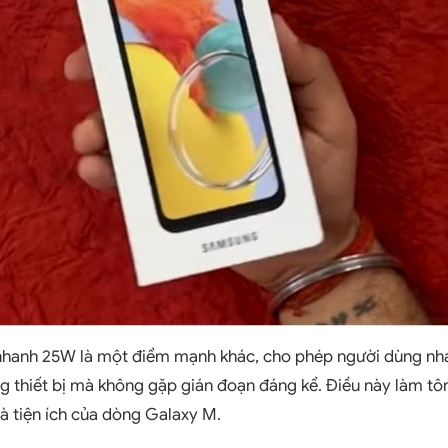
c nhanh 25W là một điểm mạnh khác, cho phép người dùng n
ng thiết bị mà không gặp gián đoạn đáng kể. Điều này làm tô
à tiện ích của dòng Galaxy M.