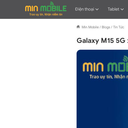
Điện thoại
Tablet
Min Mobile
/
Blogs
/
Tin Tức
Galaxy M15 5G 