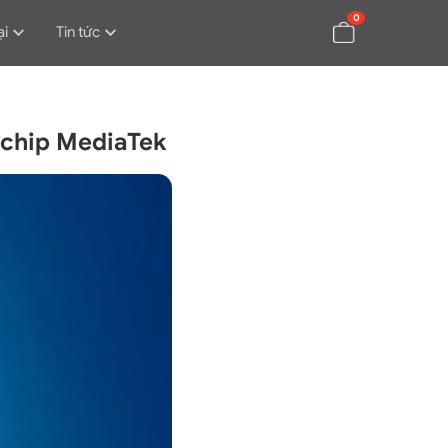
0
ại
Tin tức
 chip MediaTek