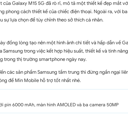
t của Galaxy M15 5G đã rò rỉ, mô tả một thiết kế đẹp mắt với
ng phong cách thiết kế của chiếc điện thoại. Ngoài ra, với b
u sự lựa chọn để tùy chỉnh theo sở thích cá nhân.
này đồng lòng tạo nên một hình ảnh chi tiết và hấp dẫn về G
a Samsung trong việc kết hợp hiệu suất, thiết kế và tính năn
g trong thị trường smartphone ngày nay.
ến các sản phẩm Samsung tầm trung thì đừng ngần ngại liên 
òng để Min Mobile hỗ trợ tốt nhất nhé.
với pin 6000 mAh, màn hình AMOLED và ba camera 50MP