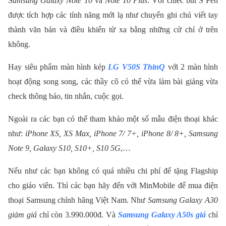
S
amsung Galaxy Note 10
và
Note 10 Plus
. Với chiếc bút S Pen
được tích hợp các tính năng mới lạ như chuyển ghi chú viết tay
thành văn bản và điều khiển từ xa bằng những cử chỉ ở trên
không.
Hay siêu phẩm màn hình kép
LG V50S ThinQ
với 2 màn hình
hoạt động song song, các thầy cô có thể vừa làm bài giảng vừa
check thông báo, tin nhắn, cuộc gọi.
Ngoài ra các bạn có thể tham khảo một số mẫu điện thoại khác
như:
iPhone XS, XS Max, iPhone 7/ 7+, iPhone 8/ 8+, Samsung
Note 9, Galaxy S10, S10+, S10 5G
,…
Nếu như các bạn không có quá nhiều chi phí để tặng Flagship
cho giáo viên. Thì các bạn hãy đến với MinMobile để mua điện
thoại Samsung chính hãng Việt Nam. Như
Samsung Galaxy A30
giảm giá
chỉ còn 3.990.000đ. Và
Samsung Galaxy A50s giá
chỉ