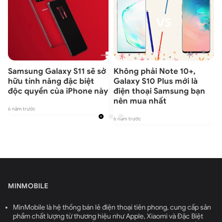
0
Samsung Galaxy S11 sẽ sở
Không phải Note 10+,
hữu tính năng đặc biệt
Galaxy S10 Plus mới là
độc quyền của iPhone này
điện thoại Samsung bạn
nên mua nhất
6 năm trước
6
6 năm trước
MINMOBILE
MinMobile là hệ thống bán lẻ điện thoại tiên phong, cung cấp sản
phẩm chất lượng từ thương hiệu như Apple, Xiaomi và Đặc Biệt