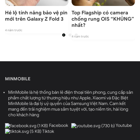
Hé lộ tính năng bảo vệ pin
Top Flagship có camera
mới trên Galaxy Z Fold 3
chống rung OIS “KHỦNG”
nhất?
4 năm trước
4 năm trước
4
MINMOBILE
MinMobile là hệ thống bán lẻ điện thoại tiên phong, cung cấp sản
phẩm chất lượng từ thương hiệu như Apple, Xiaomi và Đặc Biệt
MinMobile là đại lý uỷ quyền của Samsung Việt Nam. Cam kết
mang đến trải nghiệm mua sắm tuyệt vời, tạo niềm tin, hài lòng
cho khách hàng
Facebook
Youtube
Tiktok