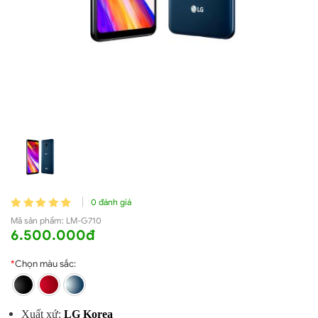
0 đánh giá
Mã sản phẩm:
LM-G710
6.500.000đ
*
Chọn màu sắc:
Xuất xứ:
LG Korea