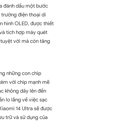
tra đánh dấu một bước
 trường điện thoại di
àn hình OLED, được thiết
K và tích hợp máy quét
 tuyệt vời mà còn tăng
ong những con chip
 kèm với chip mạnh mẽ
ạc không dây lên đến
n lo lắng về việc sạc
Xiaomi 14 Ultra sẽ được
ưu trữ và sử dụng của