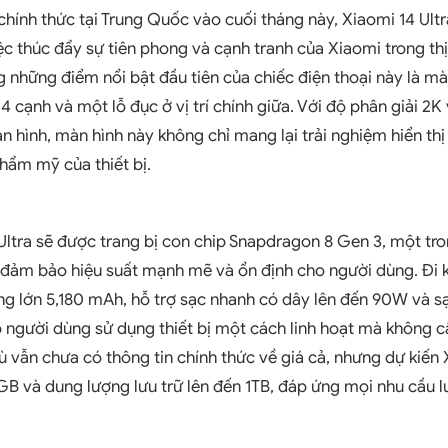
chính thức tại Trung Quốc vào cuối tháng này, Xiaomi 14 Ul
ệc thúc đẩy sự tiên phong và cạnh tranh của Xiaomi trong thị
 những điểm nổi bật đầu tiên của chiếc điện thoại này là m
4 cạnh và một lỗ đục ở vị trí chính giữa. Với độ phân giải 2
n hình, màn hình này không chỉ mang lại trải nghiệm hiển thị
hẩm mỹ của thiết bị.
 Ultra sẽ được trang bị con chip Snapdragon 8 Gen 3, một tr
 đảm bảo hiệu suất mạnh mẽ và ổn định cho người dùng. Đi
ợng lớn 5,180 mAh, hỗ trợ sạc nhanh có dây lên đến 90W và s
người dùng sử dụng thiết bị một cách linh hoạt mà không cầ
ù vẫn chưa có thông tin chính thức về giá cả, nhưng dự kiến 
GB và dung lượng lưu trữ lên đến 1TB, đáp ứng mọi nhu cầu l