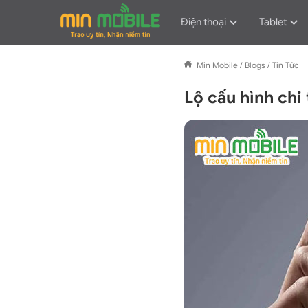
Điện thoại
Tablet
Min Mobile
/
Blogs
/
Tin Tức
Lộ cấu hình chi