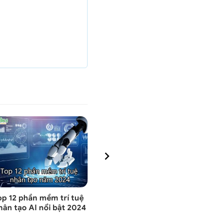
op 12 phần mềm trí tuệ
Xuất hiện thông tin về
iOS 17
hân tạo AI nổi bật 2024
Vivo V30 5G trước khi ra
năng c
mắt
người 