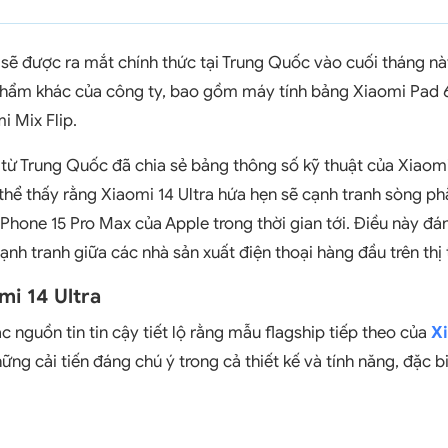
 sẽ được ra mắt chính thức tại Trung Quốc vào cuối tháng nà
phẩm khác của công ty, bao gồm máy tính bảng Xiaomi Pad 6
 Mix Flip.
từ Trung Quốc đã chia sẻ bảng thông số kỹ thuật của Xiaomi 
thể thấy rằng Xiaomi 14 Ultra hứa hẹn sẽ cạnh tranh sòng ph
hone 15 Pro Max của Apple trong thời gian tới. Điều này đá
nh tranh giữa các nhà sản xuất điện thoại hàng đầu trên thị
mi 14 Ultra
c nguồn tin tin cậy tiết lộ rằng mẫu flagship tiếp theo của
X
ững cải tiến đáng chú ý trong cả thiết kế và tính năng, đặc b