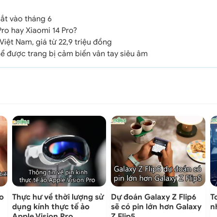
mắt vào tháng 6
ro hay Xiaomi 14 Pro?
 Việt Nam, giá từ 22,9 triệu đồng
hể được trang bị cảm biến vân tay siêu âm
ro
Thực hư về thời lượng sử
Dự đoán Galaxy Z Flip6
T
dụng kính thực tế ảo
sẽ có pin lớn hơn Galaxy
n
Apple Vision Pro
Z Flip5