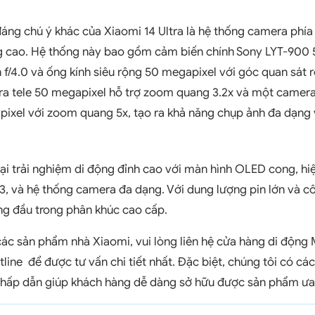
ng chú ý khác của Xiaomi 14 Ultra là hệ thống camera phía 
g cao. Hệ thống này bao gồm cảm biến chính Sony LYT-900 
ến f/4.0 và ống kính siêu rộng 50 megapixel với góc quan sát 
 tele 50 megapixel hỗ trợ zoom quang 3.2x và một camera
ixel với zoom quang 5x, tạo ra khả năng chụp ảnh đa dạng 
lại trải nghiệm di động đỉnh cao với màn hình OLED cong, h
, và hệ thống camera đa dạng. Với dung lượng pin lớn và c
àng đầu trong phân khúc cao cấp.
ác sản phẩm nhà Xiaomi, vui lòng liên hệ cửa hàng di động 
line để được tư vấn chi tiết nhất. Đặc biệt, chúng tôi có cá
t hấp dẫn giúp khách hàng dễ dàng sở hữu được sản phẩm ưa