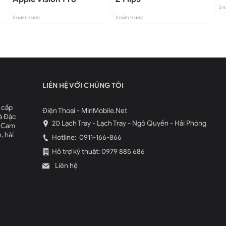
2 
2 năm trước
2 năm trước
LIÊN HỆ VỚI CHÚNG TÔI
 cấp
Điện Thoại - MinMobile.Net
à Đặc
20 Lạch Tray - Lạch Tray - Ngô Quyền - Hải Phòng
. Cam
, hài
Hotline:
0911-166-866
Hỗ trợ kỹ thuật: 0979 885 686
Liên hệ