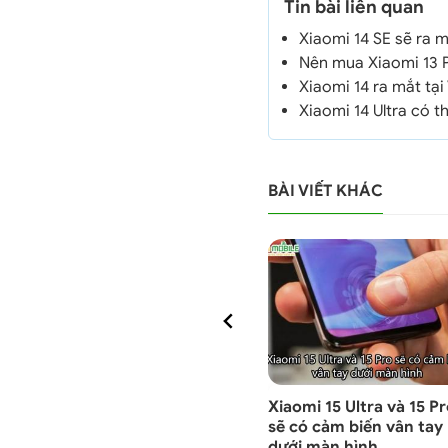
Tin bài liên quan
Xiaomi 14 SE sẽ ra 
Nên mua Xiaomi 13 P
Xiaomi 14 ra mắt tại
Xiaomi 14 Ultra có t
BÀI VIẾT KHÁC
n về
iOS 17.3 cung cấp khả
Xiaomi 15 Ultra và 15 P
khi ra
năng chống trộm cho
sẽ có cảm biến vân tay
người dùng
dưới màn hình