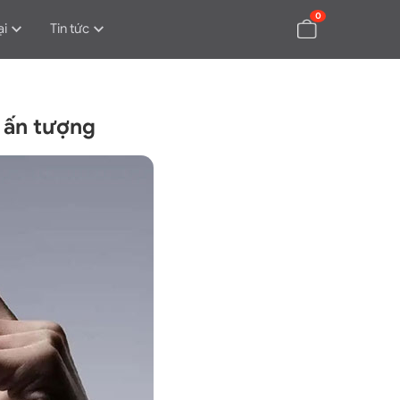
0
ại
Tin tức
ẽ ấn tượng