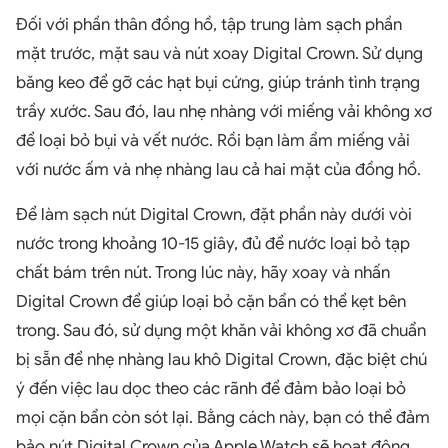
Đối với phần thân đồng hồ, tập trung làm sạch phần
mặt trước, mặt sau và nút xoay Digital Crown. Sử dụng
băng keo để gỡ các hạt bụi cứng, giúp tránh tình trạng
trầy xước. Sau đó, lau nhẹ nhàng với miếng vải không xơ
để loại bỏ bụi và vết nước. Rồi bạn làm ẩm miếng vải
với nước ấm và nhẹ nhàng lau cả hai mặt của đồng hồ.
Để làm sạch nút Digital Crown, đặt phần này dưới vòi
nước trong khoảng 10-15 giây, đủ để nước loại bỏ tạp
chất bám trên nút. Trong lúc này, hãy xoay và nhấn
Digital Crown để giúp loại bỏ cặn bẩn có thể kẹt bên
trong. Sau đó, sử dụng một khăn vải không xơ đã chuẩn
bị sẵn để nhẹ nhàng lau khô Digital Crown, đặc biệt chú
ý đến việc lau dọc theo các rãnh để đảm bảo loại bỏ
mọi cặn bẩn còn sót lại. Bằng cách này, bạn có thể đảm
bảo nút Digital Crown của Apple Watch sẽ hoạt động