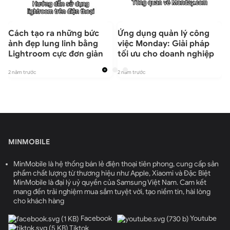
h
Cách tạo ra những bức
Ứng dụng quản lý công
ảnh đẹp lung linh bằng
việc Monday: Giải pháp
Lightroom cực đơn giản
tối ưu cho doanh nghiệp
2 năm trước
2 năm trước
2
MINMOBILE
MinMobile là hệ thống bán lẻ điện thoại tiên phong, cung cấp sản
phẩm chất lượng từ thương hiệu như Apple, Xiaomi và Đặc Biệt
MinMobile là đại lý uỷ quyền của Samsung Việt Nam. Cam kết
mang đến trải nghiệm mua sắm tuyệt vời, tạo niềm tin, hài lòng
cho khách hàng
Facebook
Youtube
Tiktok