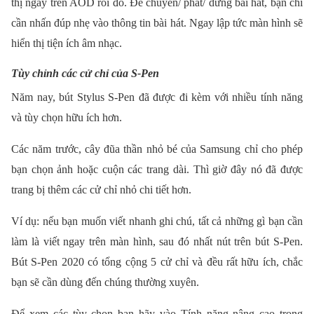
thị ngay trên AOD rồi đó. Để chuyển/ phát/ dừng bài hát, bạn chỉ
cần nhấn đúp nhẹ vào thông tin bài hát. Ngay lập tức màn hình sẽ
hiển thị tiện ích âm nhạc.
Tùy chỉnh các cử chỉ của S-Pen
Năm nay, bút Stylus S-Pen đã được đi kèm với nhiều tính năng
và tùy chọn hữu ích hơn.
Các năm trước, cây đũa thần nhỏ bé của Samsung chỉ cho phép
bạn chọn ảnh hoặc cuộn các trang dài. Thì giờ đây nó đã được
trang bị thêm các cử chỉ nhỏ chi tiết hơn.
Ví dụ: nếu bạn muốn viết nhanh ghi chú, tất cả những gì bạn cần
làm là viết ngay trên màn hình, sau đó nhất nút trên bút S-Pen.
Bút S-Pen 2020 có tổng cộng 5 cử chỉ và đều rất hữu ích, chắc
bạn sẽ cần dùng đến chúng thường xuyên.
Để xem các tùy chọn bạn hãy vào Tính năng nâng cao trong