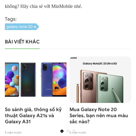
không? Hãy chia sẻ với MinMobile nhé.
Tags:
galaxy note 20
BÀI VIẾT KHÁC
So sánh giá, thông số kỹ
Mua Galaxy Note 20
thuật Galaxy A21s và
Series, bạn nên mua màu
Galaxy A31
sắc nào?
6
5 năm trước
5 năm trước