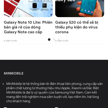
Galaxy Note 10 Lite: Phiên
Galaxy S20 có thể sẽ bị
bản giá rẻ của dòng
thiếu phụ kiện do virus
Galaxy Note cao cấp
corona
6 năm trước
6 năm trước
6
MINMOBILE
MinMobile là hệ thống bán lẻ điện thoại tiên phong, cung cấp sản
phẩm chất lượng từ thương hiệu như Apple, Xiaomi và Đặc Biệt
MinMobile là đại lý uỷ quyền của Samsung Việt Nam. Cam kết
mang đến trải nghiệm mua sắm tuyệt vời, tạo niềm tin, hài lòng
cho khách hàng