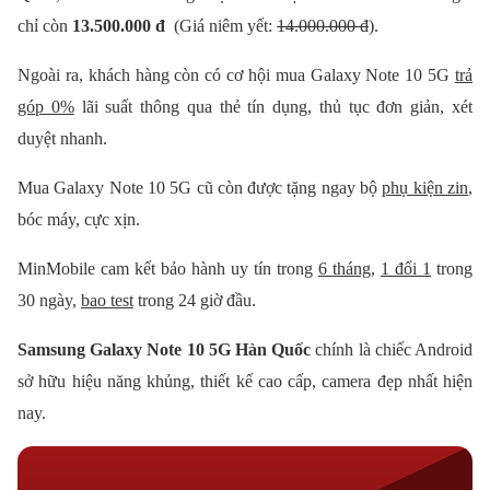
chỉ còn
13.500.000 đ
(Giá niêm yết:
14.000.000 đ
).
Ngoài ra, khách hàng còn có cơ hội mua Galaxy Note 10 5G
trả
góp 0%
lãi suất thông qua thẻ tín dụng, thủ tục đơn giản, xét
duyệt nhanh.
Mua Galaxy Note 10 5G cũ còn được tặng ngay bộ
phụ kiện zin
,
bóc máy, cực xịn.
MinMobile cam kết bảo hành uy tín trong
6 tháng
,
1 đổi 1
trong
30 ngày,
bao test
trong 24 giờ đầu.
Samsung Galaxy Note 10 5G Hàn Quốc
chính là chiếc Android
sở hữu hiệu năng khủng, thiết kế cao cấp, camera đẹp nhất hiện
nay.