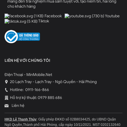
mang đến trải nghiệm mua sắm tuyệt vời, tạo niềm tin, hài lòng
cho khách hàng
Facebook
Youtube
Tiktok
LIÊN HỆ VỚI CHÚNG TÔI
Điện Thoại - MinMobile.Net
20 Lạch Tray - Lạch Tray - Ngô Quyền - Hải Phòng
Hotline:
0911-166-866
Hỗ trợ kỹ thuật: 0979 885 686
Liên hệ
HKD Lê Thanh Thủy
: Giấy phép ĐKKD số 02B8034425, do UBND Quận
Ngô Quyền,Thành phố Hải Phòng, cấp ngày 10/11/2021.
MST 0202132640