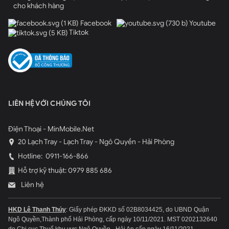
cho khách hàng
Facebook
Youtube
Tiktok
LIÊN HỆ VỚI CHÚNG TÔI
Ngoài ra, Samsung Galaxy A14 4G còn sở hữu một
camera trước lên tới 13 MP và được trang bị sẵn tính
Điện Thoại - MinMobile.Net
năng làm đẹp, tự động lấy nét giúp bạn có những tấm
20 Lạch Tray - Lạch Tray - Ngô Quyền - Hải Phòng
hình selfie xinh đẹp và tự tin call video với bạn bè, người
Hotline:
0911-166-866
thân.
Hỗ trợ kỹ thuật: 0979 885 686
Thỏa sức làm việc, giải trí trên Galaxy A14
Liên hệ
nhờ dung lượng pin khủng
HKD Lê Thanh Thủy
: Giấy phép ĐKKD số 02B8034425, do UBND Quận
Dòng smartphone Galaxy A thế hệ mới của nhà
Ngô Quyền,Thành phố Hải Phòng, cấp ngày 10/11/2021.
MST 0202132640
Samsung sở hữu viên pin có dung lượng cực lớn lên tới