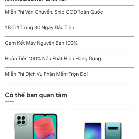
sẽ không còn gặp tình trạng giật lag hay nóng máy
Miễn Phí Vận Chuyển, Ship COD Toàn Quốc
trong quá trình sử dụng.
1 Đổi 1 Trong 30 Ngày Đầu Tiên
Cam Kết Máy Nguyên Bản 100%
Hoàn Tiền 100% Nếu Phát Hiện Hàng Dựng
Miễn Phí Dịch Vụ Phần Mềm Trọn Đời
Có thể bạn quan tâm
Bên cạnh đó, Galaxy A14 128GB còn được trang bị bộ
nhớ ROM lên tới 4GB và hỗ trợ thẻ MicroSD lên đến 1TB,
mang đến không gian lưu trữ cực lớn, cho phép người
dùng thoải mái tải các ứng dụng, tài liệu và tập tin mà