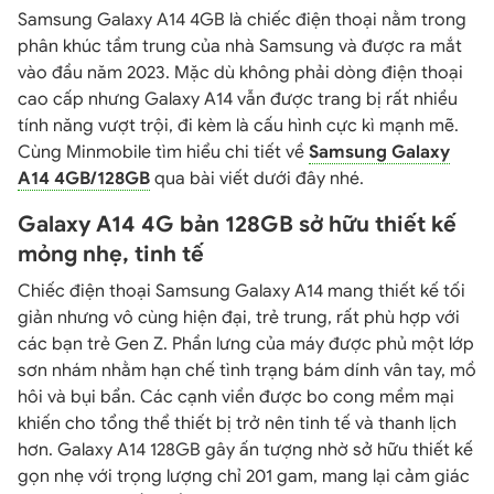
Samsung Galaxy A14 4GB là chiếc điện thoại nằm trong
phân khúc tầm trung của nhà Samsung và được ra mắt
vào đầu năm 2023. Mặc dù không phải dòng điện thoại
cao cấp nhưng Galaxy A14 vẫn được trang bị rất nhiều
tính năng vượt trội, đi kèm là cấu hình cực kì mạnh mẽ.
Cùng Minmobile tìm hiểu chi tiết về
Samsung Galaxy
A14 4GB/128GB
qua bài viết dưới đây nhé.
Galaxy A14 4G bản 128GB sở hữu thiết kế
mỏng nhẹ, tinh tế
Chiếc điện thoại Samsung Galaxy A14 mang thiết kế tối
giản nhưng vô cùng hiện đại, trẻ trung, rất phù hợp với
các bạn trẻ Gen Z. Phần lưng của máy được phủ một lớp
sơn nhám nhằm hạn chế tình trạng bám dính vân tay, mồ
hôi và bụi bẩn. Các cạnh viền được bo cong mềm mại
khiến cho tổng thể thiết bị trở nên tinh tế và thanh lịch
hơn. Galaxy A14 128GB gây ấn tượng nhờ sở hữu thiết kế
gọn nhẹ với trọng lượng chỉ 201 gam, mang lại cảm giác