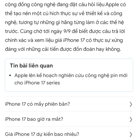
cộng đồng công nghệ đang đặt câu hỏi liệu Apple có
thể tạo nên một cú hích thực sự về thiết kế và công
nghệ, tương tự những gì hãng từng làm ở các thế hệ
trước. Cùng chờ tới ngày 9/9 để biết được câu trả lời
chính xác và xem liệu
giá iPhone 17
có thực sự xứng
đáng với những cải tiến được đồn đoán hay không.
Tin bài liên quan
Apple lên kế hoạch nghiên cứu công nghệ pin mới
cho iPhone 17 series
iPhone 17 có mấy phiên bản?
Theo tin đồn, Apple sẽ ra mắt 4 phiên bản gồm:
iPhone 17 bao giờ ra mắt?
iPhone 17, iPhone 17 Air, iPhone 17 Pro và iPhone 17
Pro Max, mỗi phiên bản có sự khác biệt về thiết kế
Apple đã ấn định ngày 9/9/2025 là thời điểm chính
Giá iPhone 17 dự kiến bao nhiêu?
và tính năng để phù hợp với từng nhóm người dùng.
thức ra mắt dòng iPhone 17. Toàn bộ dòng sản