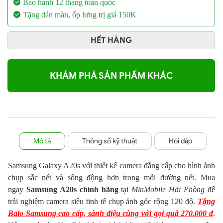
Bảo hành 12 tháng toàn quốc
Tặng dán màn, ốp lưng
trị giá 150K
HẾT HÀNG
KHÁM PHÁ SẢN PHẨM KHÁC
Mô tả
Thông số kỹ thuật
Hỏi đáp
Samsung Galaxy A20s với thiết kế camera đẳng cấp cho hình ảnh
chụp sắc nét và sống động hơn trong mỗi đường nét. Mua
ngay
Samsung A20s chính hãng
tại
MinMobile Hải Phòng
để
trải nghiệm camera siêu tinh tế chụp ảnh góc rộng 120 độ.
Tặng
Balo Samsung cao cấp, sành điệu cùng với gọi quà 270.000 đ
.