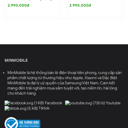
.000đ
2.990.000đ
7.500.0
Điện thoại Samsung A20s pin trâu và tính năng bảo
mật vượt trội
MINMOBILE
MinMobile là hệ thống bán lẻ điện thoại tiên phong, cung cấp sản
phẩm chất lượng từ thương hiệu như Apple, Xiaomi và Đặc Biệt
MinMobile là đại lý uỷ quyền của Samsung Việt Nam. Cam kết
mang đến trải nghiệm mua sắm tuyệt vời, tạo niềm tin, hài lòng
cho khách hàng
Facebook
Youtube
Tiktok
Dung lượng pin khổng lồ của Samsung A20s 2 sim, giá rẻ
Nếu lo ngại chủ yếu của người dùng là dung lượng pin sử dụng