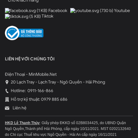
cho khách hàng
Mọi thắc mắc về sản phẩm vui lòng liên hệ hotline
0979.885.686
để được tư vấn chi tiết nhất.
Facebook
Youtube
Tiktok
LIÊN HỆ VỚI CHÚNG TÔI
Điện Thoại - MinMobile.Net
20 Lạch Tray - Lạch Tray - Ngô Quyền - Hải Phòng
Hotline:
0911-166-866
Hỗ trợ kỹ thuật: 0979 885 686
Liên hệ
HKD Lê Thanh Thủy
: Giấy phép ĐKKD số 02B8034425, do UBND Quận
Ngô Quyền,Thành phố Hải Phòng, cấp ngày 10/11/2021.
MST 0202132640
do Chi cục Thuế khu vực Ngô Quyền - Hải An cấp ngày 16/11/2021