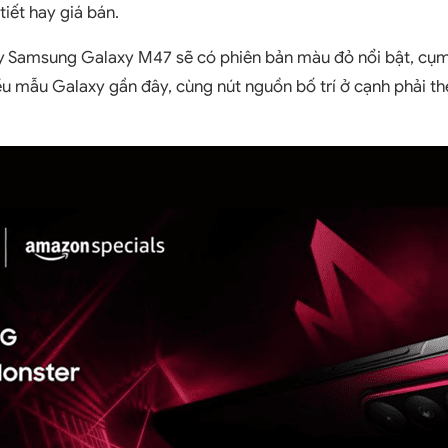
tiết hay giá bán.
ấy Samsung Galaxy M47 sẽ có phiên bản màu đỏ nổi bật, cụ
ều mẫu Galaxy gần đây, cùng nút nguồn bố trí ở cạnh phải 