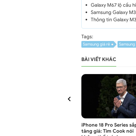
Galaxy M67 lộ cấu h
Samsung Galaxy M36 
Thông tin Galaxy M
Tags:
Samsung giá rẻ
Samsung
BÀI VIẾT KHÁC
OS 26.6
Thông tư có hiệu lực,
iPhone 18 Pro Series sắ
,
cách xác thực khi đổi
tăng giá: Tim Cook nói