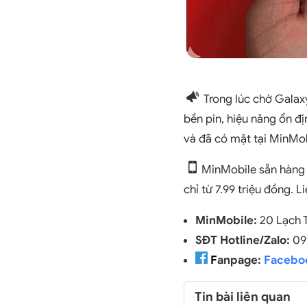
Trong lúc chờ Galax
bền pin, hiệu năng ổn đị
và đã có mặt tại MinMob
MinMobile sẵn hàng G
chỉ từ 7.99 triệu đồng. L
MinMobile:
20 Lạch T
SĐT Hotline/Zalo:
091
F
anpage:
Facebo
Tin bài liên quan