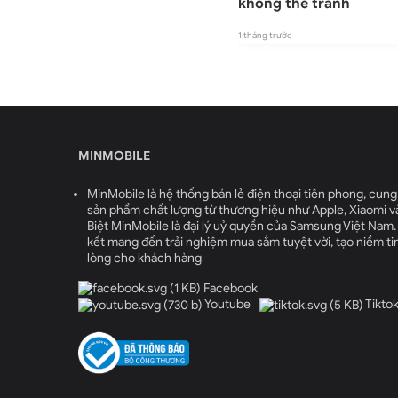
27
sang máy mới từ 15/06
không thể tránh
1 tháng trước
1 tháng trước
MINMOBILE
MinMobile là hệ thống bán lẻ điện thoại tiên phong, cung
sản phẩm chất lượng từ thương hiệu như Apple, Xiaomi v
Biệt MinMobile là đại lý uỷ quyền của Samsung Việt Nam
kết mang đến trải nghiệm mua sắm tuyệt vời, tạo niềm tin
lòng cho khách hàng
Facebook
Youtube
Tikto