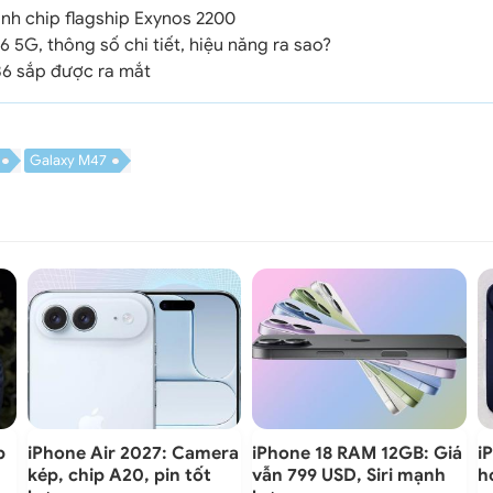
ình chip flagship Exynos 2200
5G, thông số chi tiết, hiệu năng ra sao?
36 sắp được ra mắt
Galaxy M47
p
iPhone Air 2027: Camera
iPhone 18 RAM 12GB: Giá
i
kép, chip A20, pin tốt
vẫn 799 USD, Siri mạnh
h