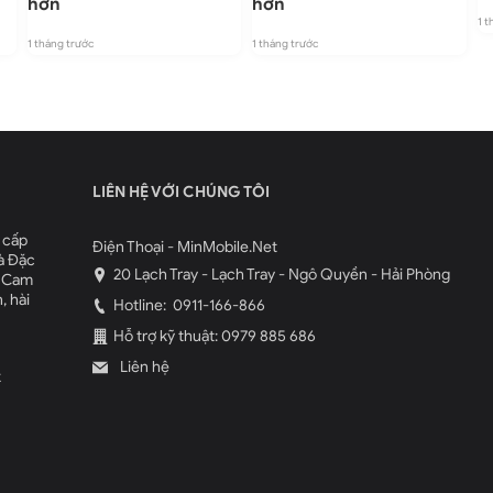
hơn
hơn
1 t
1 tháng trước
1 tháng trước
LIÊN HỆ VỚI CHÚNG TÔI
 cấp
Điện Thoại - MinMobile.Net
à Đặc
20 Lạch Tray - Lạch Tray - Ngô Quyền - Hải Phòng
. Cam
, hài
Hotline:
0911-166-866
Hỗ trợ kỹ thuật: 0979 885 686
Liên hệ
k