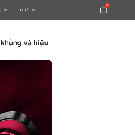
0
ại
Tin tức
 khủng và hiệu