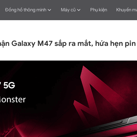
Đồng hồ thông minh
Máy cũ
Phụ kiện
Khuyến m
ận Galaxy M47 sắp ra mắt, hứa hẹn pin