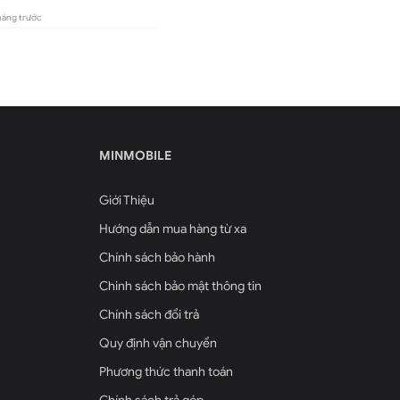
chuẩn bị cho iOS 27
sang m
háng trước
1 tháng trước
1 tháng trư
MINMOBILE
Giới Thiệu
Hướng dẫn mua hàng từ xa
Chính sách bảo hành
Chinh sách bảo mật thông tin
Chính sách đổi trả
Quy định vận chuyển
Phương thức thanh toán