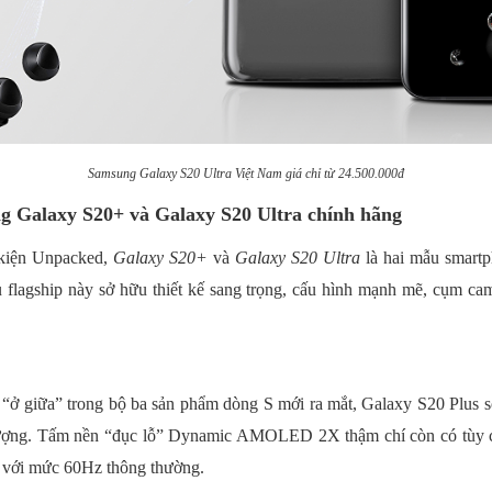
Samsung Galaxy S20 Ultra Việt Nam giá chỉ từ 24.500.000đ
ng Galaxy S20+ và Galaxy S20 Ultra chính hãng
 kiện Unpacked,
Galaxy S20+
và
Galaxy S20 Ultra
là hai mẫu smartp
 flagship này sở hữu thiết kế sang trọng, cấu hình mạnh mẽ, cụm cam
 “ở giữa” trong bộ ba sản phẩm dòng S mới ra mắt, Galaxy S20 Plus s
ợng. Tấm nền “đục lỗ” Dynamic AMOLED 2X thậm chí còn có tùy ch
o với mức 60Hz thông thường.