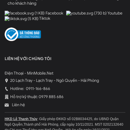
cho khách hàng
Facebook
Youtube
Tiktok
LIÊN HỆ VỚI CHÚNG TÔI
Cấu hình phần cứng của Galaxy S20 Plus 5G
Điện Thoại - MinMobile.Net
Samsung Galaxy S20 Plus 5G là chiếc điện thoại Android cao
20 Lạch Tray - Lạch Tray - Ngô Quyền - Hải Phòng
cấp đầu tiên được trang bị bộ vi xử lý Snapdragon 865 hàng đầu.
Hotline:
0911-166-866
Đây cũng là lần đầu tiên Samsung sử dụng chip Rồng cho các
Hỗ trợ kỹ thuật: 0979 885 686
sản phẩm tại quê nhà.
Liên hệ
Người mua
Galaxy S20 Plus tại Hải Phòng
cũng nhận được
HKD Lê Thanh Thủy
: Giấy phép ĐKKD số 02B8034425, do UBND Quận
RAM 12GB và hai sự lựa chọn bộ nhớ dung lượng 256GB hoặc
Ngô Quyền,Thành phố Hải Phòng, cấp ngày 10/11/2021.
MST 0202132640
512GB.