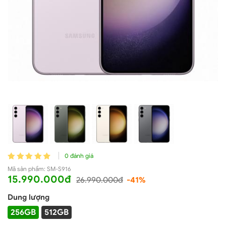
0 đánh giá
Mã sản phẩm:
SM-S916
15.990.000đ
26.990.000đ
-41%
Dung lượng
256GB
512GB