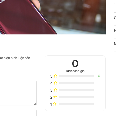
1
C
H
M
c hiện bình luận sản
0
lượt đánh giá
5
0
4
- hàng xách tay Hàn Quốc nguyên zin
3
amsung trong năm 2017 nên ngoại hình rất được chăm chút về
2
ớc 5.8 inch. Máy có tỷ lệ 18:5:9, độ phân giải 2K.
1
ng trọng. Màn hình tràn viền sang 2 cạnh bên mỏng hơn so với S7