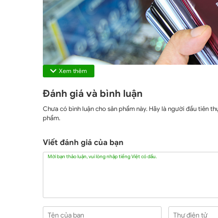
Xem thêm
Đánh giá và bình luận
Chưa có bình luận cho sản phẩm này. Hãy là người đầu tiên thự
phẩm.
Viết đánh giá của bạn
Mời bạn thảo luận, vui lòng nhập tiếng Việt có dấu.
Samsung S8 cũ Hải Phòng 
Samsung Galaxy S8 64GB được Flagship chủ đạo của S
ngoại hình. Sở hữu màn hình Super AMOLED với kích thư
Nhìn chung máy có ngoại hình thon dài, thanh thoát, sa
Tên của bạn
Thư điện tử