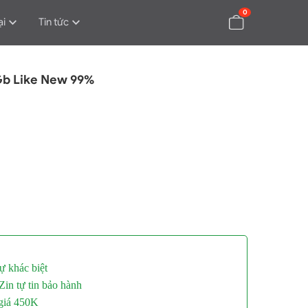
0
ại
Tin tức
b Like New 99%
ự khác biệt
in tự tin bảo hành
 giá 450K