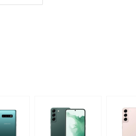
 Viền trên được thu hẹp đáng kể. Giúp người dùng có những trải
 hình lớn.
ế nhưng với việc được trang bị bộ khung kim loại chắc chắn
ang trọng.
n mỏng và chắc chắn với khung kim loại cao cấp tạo nên chiếc
i khi cầm nắm.
bile còn có rất nhiều màu sắc đa dạng. Người dùng có thể thỏa
mình.
g top