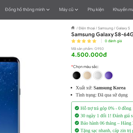
Đồng hồ thông minh
Máy cũ
Phụ kiện
Khuyến m
/
Điện thoại
/
Samsung
/
Galaxy S
Samsung Galaxy S8-64G
0 đánh giá
Mã sản phẩm:
G950
4.500.000đ
*
Chọn màu sắc:
Xuất xứ:
Samsung Korea
Tình trạng: Đã qua sử dụng
Hỗ trợ trả góp 0% - 0 đồng
30 ngày 1 đổi 1!
Đánh giá s
Bảo hành 06 tháng
– Hàng Z
Tặng sạc nhanh, cáp zin
trị