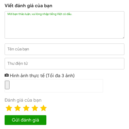
chứ không còn là 120Hz như trên bản cao cấp. Do vậy độ mượt
Viết đánh giá của bạn
sẽ giảm đi đôi chút nhưng
Mời bạn thảo luận, vui lòng nhập tiếng Việt có dấu.
Hiệu năng ổn định
Tên của bạn
Thư điện tử
Hình ảnh thực tế
(Tối đa 3 ảnh)
Đánh giá của bạn
Con chip Snapdragon 750G giúp xử lý mọi tác vụ
Gửi đánh giá
Về cấu hình,
Galaxy Tab S7 FE
mới được trang bị bộ xử lý