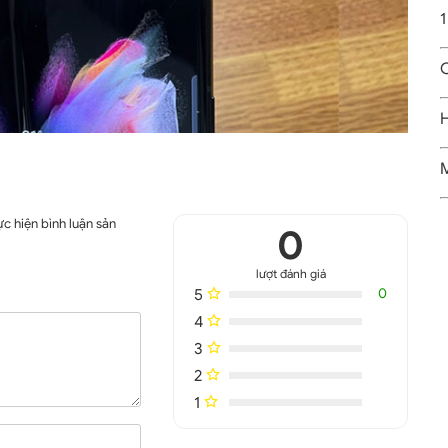
1
C
H
M
c hiện bình luận sản
0
lượt đánh giá
5
0
4
3
2
1