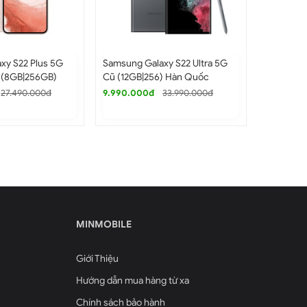
xy S22 Plus 5G
Samsung Galaxy S22 Ultra 5G
Samsung G
 (8GB|256GB)
Cũ (12GB|256) Hàn Quốc
Cũ Hàn Q
27.490.000đ
9.990.000đ
33.990.000đ
12.500.0
MINMOBILE
Giới Thiệu
Hướng dẫn mua hàng từ xa
Chính sách bảo hành