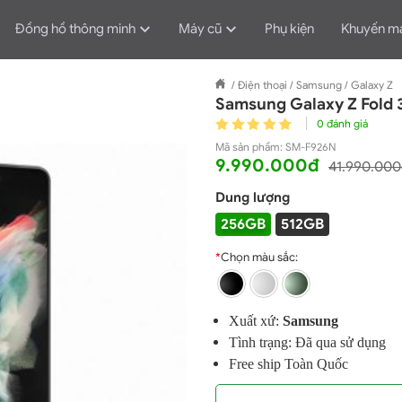
Đồng hồ thông minh
Máy cũ
Phụ kiện
Khuyến m
/
Điện thoại
/
Samsung
/
Galaxy Z
Samsung Galaxy Z Fold 
0 đánh giá
Mã sản phẩm:
SM-F926N
9.990.000đ
41.990.00
Dung lượng
256GB
512GB
*
Chọn màu sắc:
Xuất xứ:
Samsung
Tình trạng: Đã qua sử dụng
Free ship Toàn Quốc