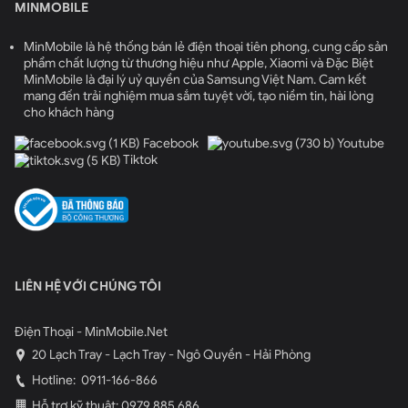
MINMOBILE
hàng ngàn bức ảnh, video, ứng dụng và tài liệu, đáp ứng
mọi nhu cầu lưu trữ của người dùng.
MinMobile là hệ thống bán lẻ điện thoại tiên phong, cung cấp sản
phẩm chất lượng từ thương hiệu như Apple, Xiaomi và Đặc Biệt
Viên pin dung lượng lớn trên Samsung Z
MinMobile là đại lý uỷ quyền của Samsung Việt Nam. Cam kết
Fold 6 giá rẻ
mang đến trải nghiệm mua sắm tuyệt vời, tạo niềm tin, hài lòng
cho khách hàng
Samsung Galaxy Z Fold 6 1TB sở hữu viên pin dung lượng
Facebook
Youtube
lớn 4400mAh, cải thiện đáng kể thời lượng sử dụng so
Tiktok
với các sản phẩm trước đây của Samsung. Với viên pin
này, người dùng có thể thoải mái sử dụng thiết bị suốt
cả ngày dài. Galaxy Z Fold 6 còn được trang bị công
nghệ sạc nhanh, giúp người dùng nạp đầy pin nhanh
chóng. Đặc biệt, Z Fold 6 hỗ trợ sạc không dây, mang lại
sự tiện lợi cho người dùng trong quá trình sử dụng và di
LIÊN HỆ VỚI CHÚNG TÔI
chuyển.
Điện Thoại - MinMobile.Net
Đặt mua Galaxy Z Fold 6 1TB giá rẻ tại Hải
20 Lạch Tray - Lạch Tray - Ngô Quyền - Hải Phòng
Phòng?
Hotline:
0911-166-866
Nhìn chung, Samsung Galaxy Z Fold 6 1TB không chỉ
Hỗ trợ kỹ thuật: 0979 885 686