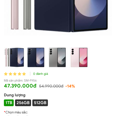
0 đánh giá
Mã sản phẩm:
SM-F956
47.390.000đ
54.990.000đ
-14%
Dung lượng
1TB
256GB
512GB
*
Chọn màu sắc: