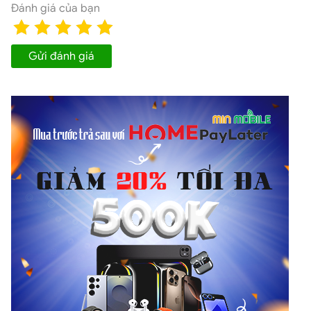
Đánh giá của bạn
Gửi đánh giá
So với các phiên bản trước, Galaxy Z Fold 6 có thiết kế
mỏng và nhẹ hơn, với độ dày chỉ 12.1mm khi gập lại và
trọng lượng nhẹ hơn, giúp người dùng dễ dàng mang
theo và sử dụng trong thời gian dài mà không cảm thấy
mỏi. Màn hình của Z Fold 6 cũng được mở rộng hơn, với
kích thước 6.3 inch cho màn hình ngoài và 7.6 inch cho
màn hình chính. Điều này mang lại không gian hiển thị
rộng rãi hơn, giúp người dùng thực hiện các tác vụ đa