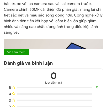
bản trước với ba camera sau và hai camera trước.
Camera chính 50MP cải thiện độ phân giải, mang lại chi
tiết sắc nét và màu sắc sống động hơn. Công nghệ xử lý
hình ảnh tiên tiến kết hợp với cảm biến lớn giúp giảm
nhiễu và nâng cao chất lượng ảnh trong điều kiện ánh
sáng yếu.
Xem thêm
Đánh giá và bình luận
0
lượt đánh giá
5
0
4
3
Camera góc siêu rộng 12MP cho phép chụp những bức