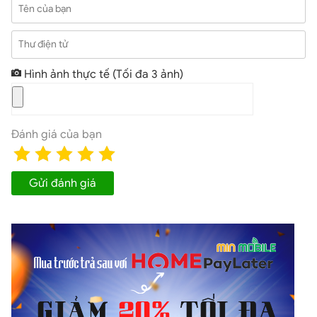
xịn có màu trắng hơn.
Tên của bạn
Kiểm tra điểm nối và khe hở phím âm lượng tai nghe
Thư điện tử
iPhone zin bóc máy
Hình ảnh thực tế
(Tối đa 3 ảnh)
Đánh giá của bạn
Gửi đánh giá