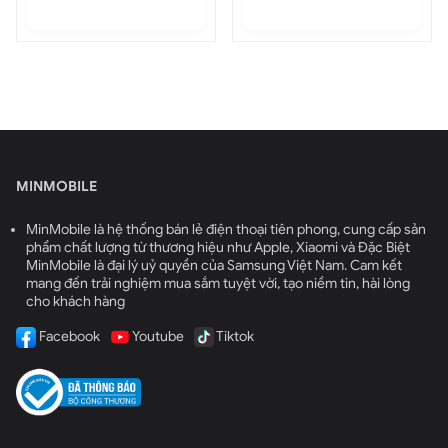
MINMOBILE
MinMobile là hệ thống bán lẻ điện thoại tiên phong, cung cấp sản
phẩm chất lượng từ thương hiệu như Apple, Xiaomi và Đặc Biệt
MinMobile là đại lý uỷ quyền của Samsung Việt Nam. Cam kết
mang đến trải nghiệm mua sắm tuyệt vời, tạo niềm tin, hài lòng
cho khách hàng
Facebook
Youtube
Tiktok
Vì sao các bạn nên nghĩ đến MinMobile để mua
tai nghe iPhone
zin bóc máy
. Không chỉ bán giá rẻ hơn, tất cả các chính sách của
MinMobile đều không hề thua kém các hệ thống lớn.
+ Bảo hành chính hãng 6 tháng, 1 đổi 1 với lỗi nhà sản xuất