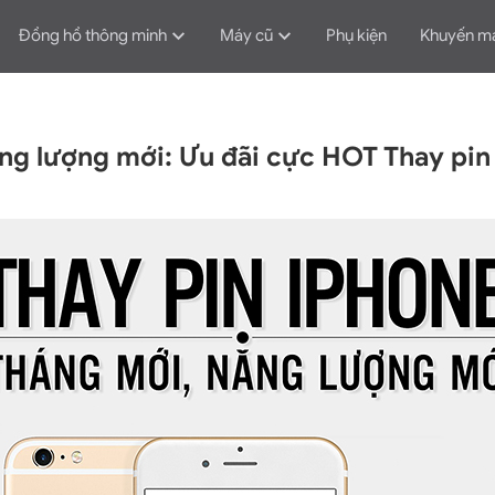
Đồng hồ thông minh
Máy cũ
Phụ kiện
Khuyến m
ng lượng mới: Ưu đãi cực HOT Thay pin