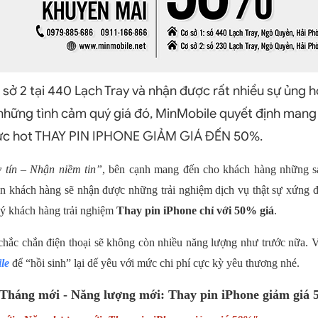
ơ sở 2 tại 440 Lạch Tray và nhận được rất nhiều sự ủng 
 những tình cảm quý giá đó, MinMobile quyết định man
 cực hot THAY PIN IPHONE GIẢM GIÁ ĐẾN 50%.
 tín – Nhận niềm tin”
, bên cạnh mang đến cho khách hàng những sả
khách hàng sẽ nhận được những trải nghiệm dịch vụ thật sự xứng đá
ý khách hàng trải nghiệm
Thay pin iPhone chỉ với 50% giá
.
chắc chắn điện thoại sẽ không còn nhiều năng lượng như trước nữa. V
le
để “hồi sinh” lại dế yêu với mức chi phí cực kỳ yêu thương nhé.
 “Tháng mới - Năng lượng mới: Thay pin iPhone giảm giá