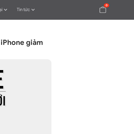
0
ại
Tin tức
 iPhone giảm