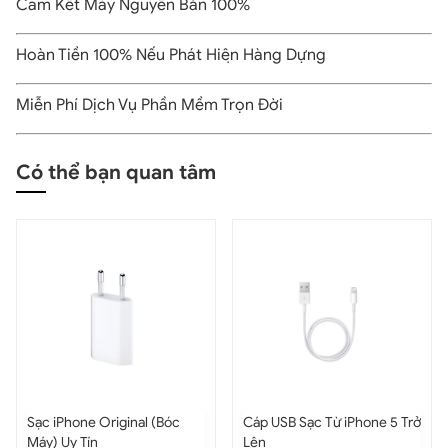
Cam Kết Máy Nguyên Bản 100%
Hướng dẫn sử dụng Samsung Galaxy SmartTag
Hoàn Tiền 100% Nếu Phát Hiện Hàng Dựng
Bước 1: Khi bạn cần theo dõi một thứ gì đó, hãy gắn SmartTag
vào những đồ vật quý giá của mình.
Miễn Phí Dịch Vụ Phần Mềm Trọn Đời
Có thể bạn quan tâm
Định vị nhanh chóng những món đồ thất lạc với Smartthịngs
p USB Sạc Từ iPhone 5 Trở
Tai nghe Apple AirPods Pro
Tai n
n
Sạc Không Dây New Seal
AirPod