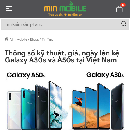
0
Min Mobile
/
Blogs
/
Tin Tức
Thông số kỹ thuật, giá, ngày lên kệ
Galaxy A30s và A50s tại Việt Nam