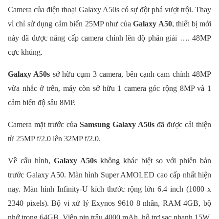
Camera của điện thoại Galaxy A50s có sự đột phá vượt trội. Thay
vì chỉ sử dụng cảm biến 25MP như của
Galaxy A50
, thiết bị mới
này đã được nâng cấp camera chính lên độ phân giải …. 48MP
cực khủng.
Galaxy A50s
sở hữu cụm 3 camera, bên cạnh cam chính 48MP
vừa nhắc ở trên, máy còn sở hữu 1 camera góc rộng 8MP và 1
cảm biến độ sâu 8MP.
Camera mặt trước của
Samsung Galaxy A50s
đã được cải thiện
từ 25MP f/2.0 lên 32MP f/2.0.
Về cấu hình,
Galaxy A50s
không khác biệt so với phiên bản
trước Galaxy A50. Màn hình Super AMOLED cao cấp nhất hiện
nay. Màn hình Infinity-U kích thước rộng lớn 6.4 inch (1080 x
2340 pixels). Bộ vi xử lý Exynos 9610 8 nhân, RAM 4GB, bộ
nhớ trong 64GB. Viên pin trâu 4000 mAh, hỗ trợ sạc nhanh 15W.