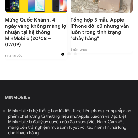
/
Mừng Quốc Khánh, 4
Tổng hợp 3 mẫu Apple
ngày vàng không màng lợi
iPhone đời cũ nhưng vẫn
nhuận tại hệ thống
luôn trong tình trạng
MinMobile (30/08 –
"cháy hàng"
6
02/09)
6 năm trước
6 năm trước
MINMOBILE
MinMobile là hệ thống bán lẻ điện thoại tiên phong, cung cấp sản
phẩm chất lượng từ thương hiệu như Apple, Xiaomi và Đặc Biệt
MinMobile là đại lý uỷ quyền của Samsung Việt Nam. Cam kết
mang đến trải nghiệm mua sắm tuyệt vời, tạo niềm tin, hài lòng
cho khách hàng