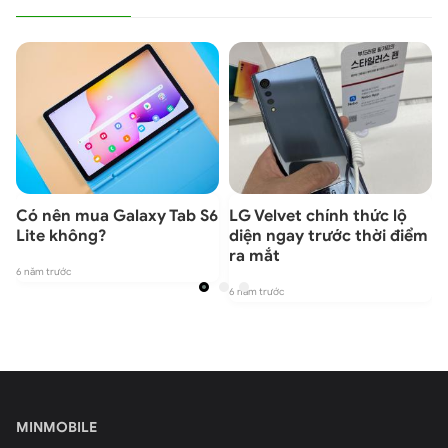
e
Có nên mua Galaxy Tab S6
LG Velvet chính thức lộ
p
Lite không?
diện ngay trước thời điểm
ra mắt
6 năm trước
6
6 năm trước
MINMOBILE