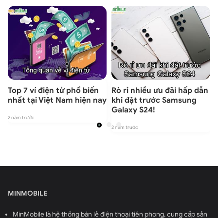
Top 7 ví điện tử phổ biến
Rò rỉ nhiều ưu đãi hấp dẫn
nhất tại Việt Nam hiện nay
khi đặt trước Samsung
Galaxy S24!
2 năm trước
2 năm trước
2
MINMOBILE
MinMobile là hệ thống bán lẻ điện thoại tiên phong, cung cấp sản