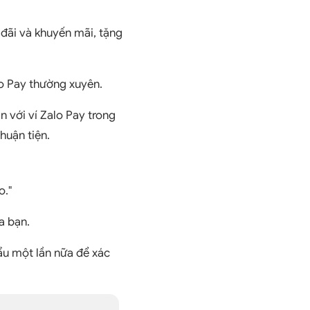
đãi và khuyến mãi, tặng
lo Pay thường xuyên.
n với ví Zalo Pay trong
huận tiện.
o."
a bạn.
ẩu một lần nữa để xác