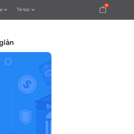
0
ại
Tin tức
 giản