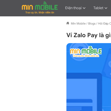
Điện thoại
Tablet
Min Mobile
/
Blogs
/
Hỏi Đáp 
Ví Zalo Pay là g