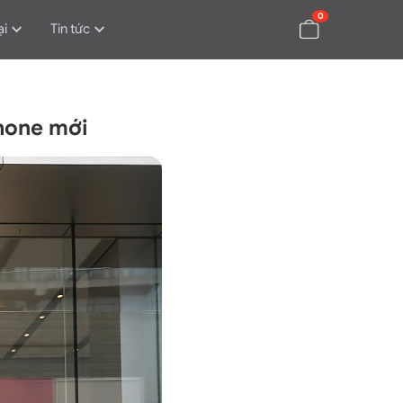
0
ại
Tin tức
Phone mới