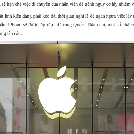
sẽ hạn chế việc di chuyển của nhân viên để tránh nguy cơ lây nhiễm v
ất linh kiện đang phải kéo dài thời gian nghỉ lễ để ngăn ngừa việc lâ
phẩm iPhone sẽ được lắp ráp tại Trung Quốc. Thậm chí, một số nhà 
ng lân cận.