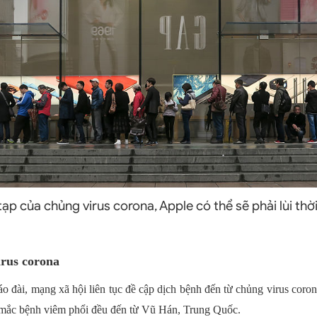
ạp của chủng virus corona, Apple có thể sẽ phải lùi thờ
irus corona
o đài, mạng xã hội liên tục đề cập dịch bệnh đến từ chủng virus coro
 mắc bệnh viêm phổi đều đến từ Vũ Hán, Trung Quốc.