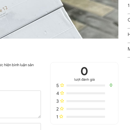
1
C
H
M
c hiện bình luận sản
0
lượt đánh giá
5
0
4
3
2
1
để người dùng lựa chọn, bao gồm: Xanh bạn hà, Xanh