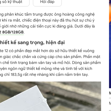
 số kỹ thuật
Hỏi đáp
ong phân khúc tầm trung được ông hoàng công nghệ
khi ra mắt, chiếc điện thoại này đã thu hút sự chú ý
giới nhờ những cải tiến cực kì đáng giá. Dưới đây là
12 8GB/128GB
.
iết kế sang trọng, hiện đại
ote 12 có phần đẹp mắt hơn do sở hữu thiết kế vuông
m giác chắc chắn và cứng cáp cho sản phẩm. Phần mặt
ạn chế tình trạng bám vân tay và mồ hôi. Dòng sản phẩm
ên ngôn ngữ thiết kế mỏng nhẹ và tinh tế với kích
ợng chỉ 183,5g rất nhẹ nhàng khi cầm nắm trên tay.
M