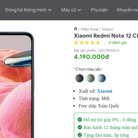
Đồng hồ thông minh
Máy cũ
Phụ kiện
Khuyến m
/
Điện thoại
/
Xiaomi
Xiaomi Redmi Note 12 
0 đánh giá
Mã sản phẩm:
23021RAAEG
4.190.000đ
*
Chọn màu sắc:
Xuất xứ:
X
iaomi
Tình trạng: Mới
Free ship Toàn Quốc
Hỗ trợ trả góp 0% - 0 đồng
Bảo hành 12 tháng toàn qu
Tặng dán màn, ốp lưng