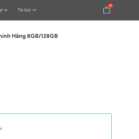
0
ại
Tin tức
Chính Hãng 8GB/128GB
ốc