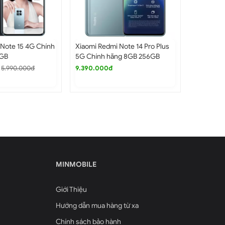
 Note 15 4G Chính
Xiaomi Redmi Note 14 Pro Plus
Xiaomi Re
8GB
5G Chính hãng 8GB 256GB
hãng 6GB
5.990.000đ
9.390.000đ
4.600.0
MINMOBILE
Giới Thiệu
Hướng dẫn mua hàng từ xa
Chính sách bảo hành