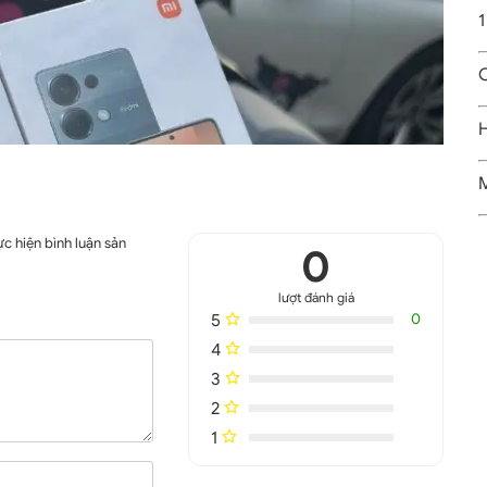
1
C
H
M
c hiện bình luận sản
0
lượt đánh giá
5
0
4
3
2
1