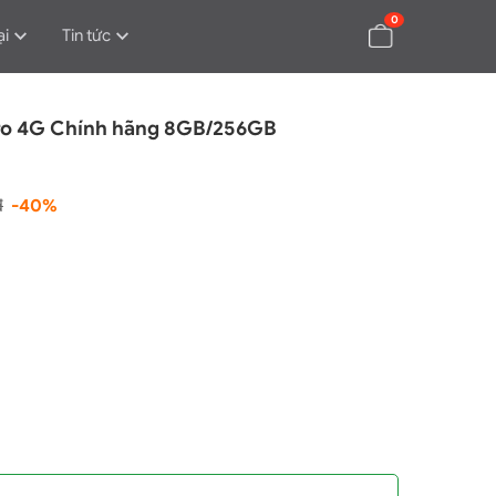
0
ại
Tin tức
Pro 4G Chính hãng 8GB/256GB
đ
-40%