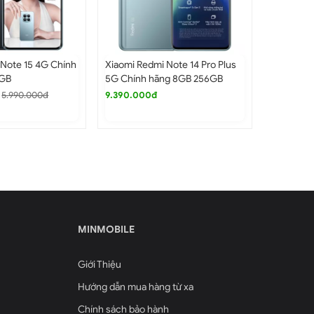
 Note 15 4G Chính
Xiaomi Redmi Note 14 Pro Plus
Xiaomi Re
8GB
5G Chính hãng 8GB 256GB
hãng 6GB
5.990.000đ
9.390.000đ
4.600.0
MINMOBILE
Giới Thiệu
Hướng dẫn mua hàng từ xa
Chính sách bảo hành