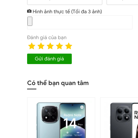
Hình ảnh thực tế
(Tối đa 3 ảnh)
Xiaomi Redmi 
Ngoài ra, màn hình của Xiaomi Redmi Note 13 Pro 
nghiệm hình ảnh mượt mà và liền mạch. Tính năng
Đánh giá của bạn
giật lag mà còn mang lại cảm giác dễ chịu khi c
hợp lại, tạo nên một trải nghiệm giải trí tuyệt vờ
hơn bao giờ hết.
Gửi đánh giá
Redmi Note 13 Pro có NFC không?
Redmi Note 13 Pro chính hãng
được trang bị chi
Có thể bạn quan tâm
6nm, giúp tối ưu hiệu quả tiết kiệm năng lượng. 
nghìn điểm trên AnTuTu Benchmark, mang đến hi
trong 128GB, Redmi Note 13 Pro cho phép xử lý đ
các tựa game nặng như PUBG, Genshin Impact, và
người dùng yêu cầu hiệu năng ổn định và bền bỉ.
Camera trên Redmi Note 13 Pro giá r