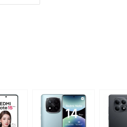
Note 13 Pro chính hãng
còn hỗ trợ tần số quét lên đến 120Hz, tạo ra trải
 này không chỉ giúp giảm thiểu tình trạng mờ nhòe và
uộn trang hoặc xem video. Tất cả những yếu tố này kết
i, khiến mỗi khoảnh khắc sử dụng thiết bị trở nên thú vị
p MediaTek Helio G99-Ultra, sản xuất theo tiến trình
Kết hợp với GPU Mali-G57 MC2, thiết bị đạt hơn 450
ệu năng ấn tượng. Với dung lượng RAM 8GB và bộ nhớ
a nhiệm mượt mà, từ các tác vụ cơ bản đến việc chơi
 Liên Quân Mobile. Đây là một lựa chọn lý tưởng cho
ẻ