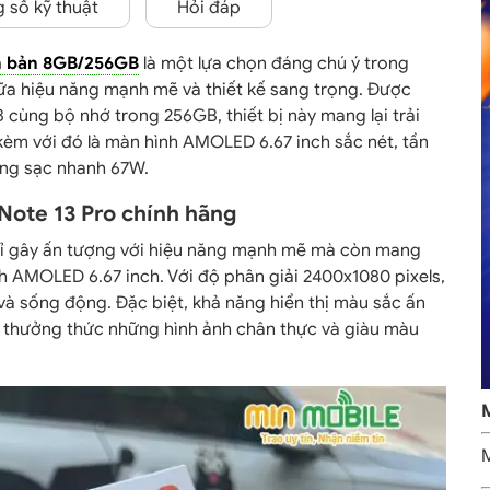
 số kỹ thuật
Hỏi đáp
ên bản 8GB/256GB
là một lựa chọn đáng chú ý trong
iữa hiệu năng mạnh mẽ và thiết kế sang trọng. Được
 cùng bộ nhớ trong 256GB, thiết bị này mang lại trải
 kèm với đó là màn hình AMOLED 6.67 inch sắc nét, tần
ăng sạc nhanh 67W.
Note 13 Pro chính hãng
ỉ gây ấn tượng với hiệu năng mạnh mẽ mà còn mang
nh AMOLED 6.67 inch. Với độ phân giải 2400x1080 pixels,
và sống động. Đặc biệt, khả năng hiển thị màu sắc ấn
 thưởng thức những hình ảnh chân thực và giàu màu
M