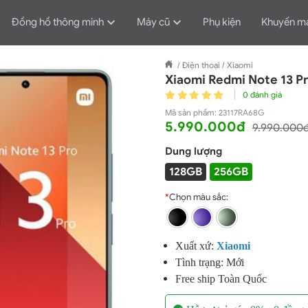
Đồng hồ thông minh
Máy cũ
Phụ kiện
Khuyến m
/
Điện thoại
/
Xiaomi
Xiaomi Redmi Note 13 
0 đánh giá
Mã sản phẩm:
23117RA68G
5.990.000đ
9.990.000
Dung lượng
128GB
256GB
*
Chọn màu sắc:
Xuất xứ:
X
iaomi
Tình trạng: Mới
Free ship Toàn Quốc