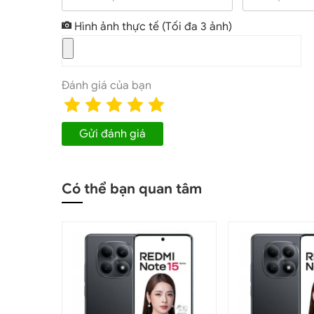
Hình ảnh thực tế
(Tối đa 3 ảnh)
Thiết kế độc đáo mới trên điện
Điểm nổi bật hơn nữa chính là độ sáng tối đa lên 
nét ngay cả dưới ánh sáng chói chang ngoài trời.
Đánh giá của bạn
mà còn tối ưu hóa không gian hiển thị, mang đến
Redmi Note 14 Pro+ 5G chính hãng giá
Gửi đánh giá
Hệ thống camera của Xiaomi Redmi Note 14 Pro P
ở mặt lưng, bao gồm camera chính có độ phân giả
1/1.4″. Với công nghệ chống rung quang học OIS, 
Có thể bạn quan tâm
sắc nét mà không bị rung, nhòe ngay cả khi chụp