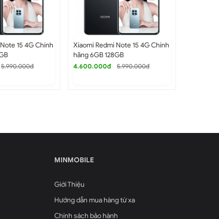
 Note 15 4G Chính
Xiaomi Redmi Note 15 4G Chính
Xiaomi Re
8GB
hãng 6GB 128GB
hãng 6GB
5.990.000đ
4.600.000đ
5.990.000đ
4.600.0
MINMOBILE
Giới Thiệu
Hướng dẫn mua hàng từ xa
Chính sách bảo hành