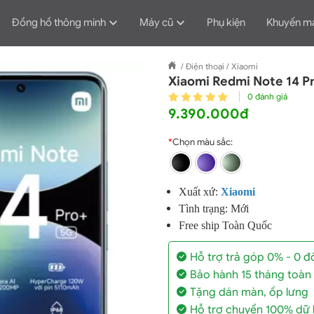
Đồng hồ thông minh
Máy cũ
Phụ kiện
Khuyến m
/
Điện thoại
/
Xiaomi
Xiaomi Redmi Note 14 P
0 đánh giá
9.390.000đ
*
Chọn màu sắc:
Xuất xứ:
X
iaomi
Tình trạng: Mới
Free ship Toàn Quốc
Hỗ trợ trả góp 0% - 0 
Bảo hành 15 tháng toàn
Tặng dán màn, ốp lưng
Hỗ trợ chuyển 100% dữ l