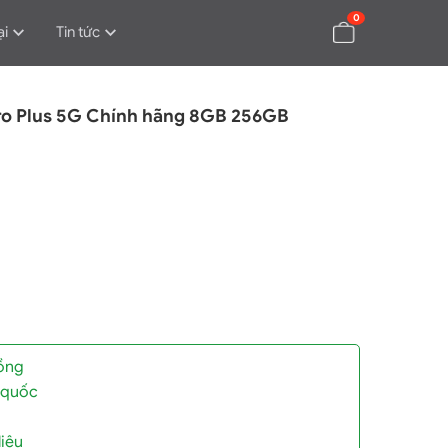
0
ại
Tin tức
ro Plus 5G Chính hãng 8GB 256GB
đồng
 quốc
iệu