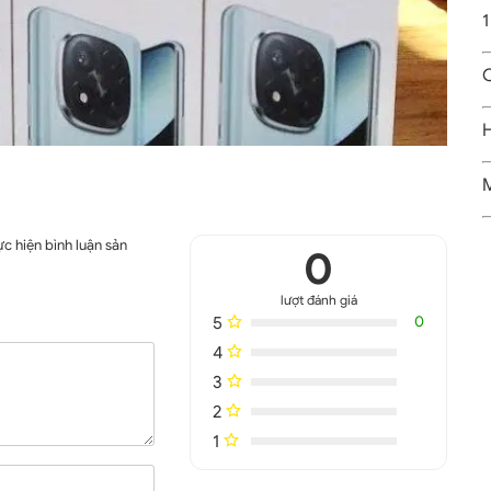
1
C
H
M
c hiện bình luận sản
0
lượt đánh giá
5
0
4
3
2
1