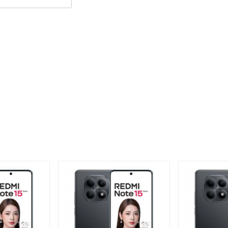
 thoại Xiaomi Redmi Note 14 Pro Plus 5G
đến 3000 nits, giúp màn hình luôn nổi bật và hiển thị rõ
 Thiết kế viền mỏng không chỉ tạo cảm giác tràn viền
 trải nghiệm hình ảnh hoàn hảo cho người dùng.
 rẻ sở hữu cụm 3 ống kính sắc nét
lus gây ấn tượng mạnh với cụm 3 ống kính được bố trí
i lên đến 108MP cùng với thấu kính lớn kích thước
những bức ảnh chụp từ điện thoại này sẽ luôn rõ nét,
 trong điều kiện ánh sáng yếu hoặc khi di chuyển.