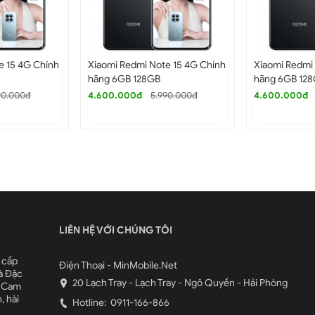
e 15 4G Chính
Xiaomi Redmi Note 15 4G Chính
Xiaomi Redmi
hãng 6GB 128GB
hãng 6GB 12
90.000đ
4.600.000đ
5.990.000đ
4.600.000đ
LIÊN HỆ VỚI CHÚNG TÔI
 cấp
Điện Thoại - MinMobile.Net
à Đặc
20 Lạch Tray - Lạch Tray - Ngô Quyền - Hải Phòng
. Cam
, hài
Hotline:
0911-166-866