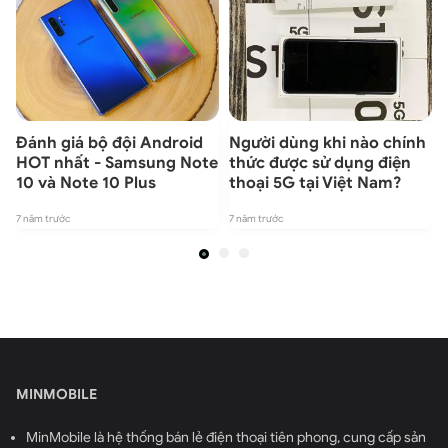
Đánh giá bộ đội Android
Người dùng khi nào chính
ỉ
HOT nhất - Samsung Note
thức được sử dụng điện
10 và Note 10 Plus
thoại 5G tại Việt Nam?
7 năm trước
7 năm trước
7
MINMOBILE
MinMobile là hệ thống bán lẻ điện thoại tiên phong, cung cấp sản