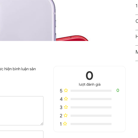
1
C
H
M
c hiện bình luận sản
0
lượt đánh giá
5
0
4
3
2
1