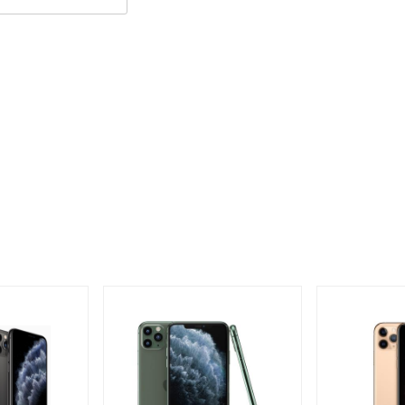
a iPhone 11 hàng Demo không có gì khác biệt so với hàng chính
phù hợp với mọi phong cách. Không chỉ vậy
iPhone 11 Demo
 128GB và 256GB để đáp ứng nhu cầu lưu trữ của người dùng.
 Vậy là điểm khác biệt duy nhất giữa iPhone 11 Demo và chính
ủa phiên bản Demo chính là nó chưa được kích hoạt nên vẫn là