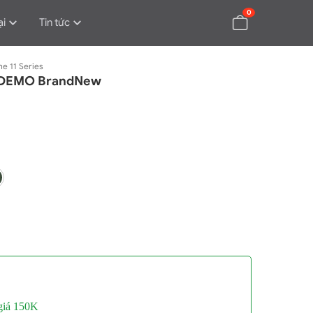
0
ại
Tin tức
ne 11 Series
B DEMO BrandNew
 giá 150K