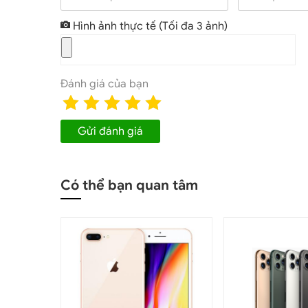
iPhone 13 Pro Max mang đến công nghệ tốc độ làm m
Hình ảnh thực tế
(Tối đa 3 ảnh)
hiệu quả năng lượng tốt. Cụ thể, màn hình Promotion 6,
120Hz. Từ đó, mang lại hiệu suất tổng thể cao hơn với 
Là mẫu smartphone cao cấp nhất trong dòng iPhone 13 
Đánh giá của bạn
kim loại nguyên khối cùng mặt kính cường lực cao cấp 
chắc chắn sẽ có một vẻ ngoài sang trọng, bóng bẩy, cực 
Gửi đánh giá
Có thể bạn quan tâm