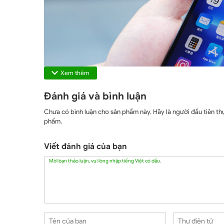
Xem thêm
Đánh giá và bình luận
Chưa có bình luận cho sản phẩm này. Hãy là người đầu tiên thự
phẩm.
Viết đánh giá của bạn
Mời bạn thảo luận, vui lòng nhập tiếng Việt có dấu.
Màn hình c
Năm nay,
iPhone 13 Pro
và
iPhone 13 Pro Max
được 
được đánh giá là có màu sắc trung thực hơn, độ sáng tối đ
Tên của bạn
Thư điện tử