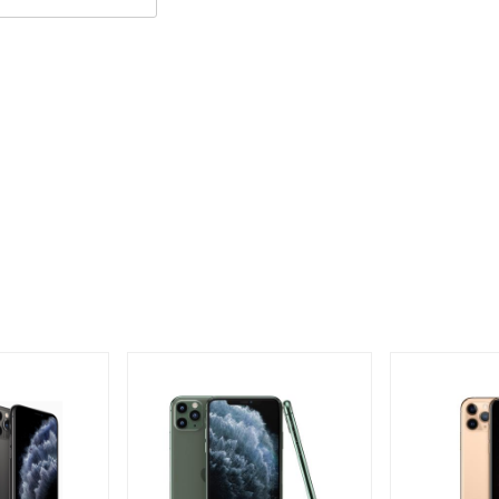
ới động ProMotion 120Hz hứa hẹn đồ họa mượt mà và mức độ
7 inch này có thể tự động điều chỉnh tốc độ làm mới từ 10Hz đến
các hiệu ứng động mượt mà hơn, tốc độ phản hồi nhanh hơn.
năm nay, iPhone 13 Pro Max được hoàn thiện với thiết kế khung
đã qua tinh chỉnh của nhà Apple. Vậy nên chiếc smartphone này
hút mắt.