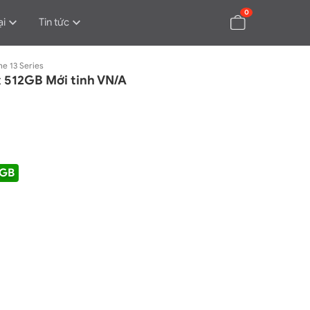
0
ại
Tin tức
ne 13 Series
x 512GB Mới tinh VN/A
2GB