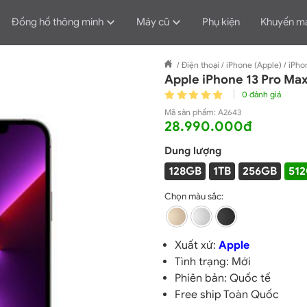
Đồng hồ thông minh
Máy cũ
Phụ kiện
Khuyến m
/
Điện thoại
/
iPhone (Apple)
/
iPho
Apple iPhone 13 Pro Ma
0 đánh giá
Mã sản phẩm:
A2643
28.990.000đ
Dung lượng
128GB
1TB
256GB
51
Chọn màu sắc:
Xuất xứ:
Apple
Tình trạng: Mới
Phiên bản: Quốc tế
Free ship Toàn Quốc