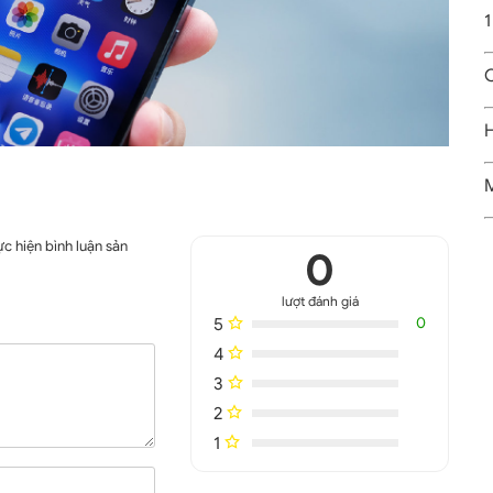
1
C
H
M
c hiện bình luận sản
0
lượt đánh giá
5
0
4
3
ủa iPhone 13 Pro Max
2
1
trang bị màn hình Super Retina XDR thế hệ mới. Tấm nền này
a lên đến 1.050 nits.