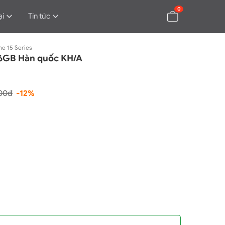
0
ại
Tin tức
ne 15 Series
56GB Hàn quốc KH/A
00đ
-12%