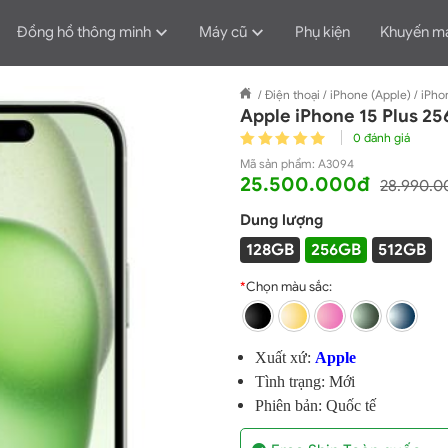
Đồng hồ thông minh
Máy cũ
Phụ kiện
Khuyến m
/
Điện thoại
/
iPhone (Apple)
/
iPho
Apple iPhone 15 Plus 2
0 đánh giá
Mã sản phẩm:
A3094
25.500.000đ
28.990.0
Dung lượng
128GB
256GB
512GB
*
Chọn màu sắc:
Xuất xứ:
Apple
Tình trạng: Mới
Phiên bản: Quốc tế