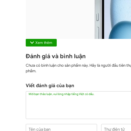
Xem thêm
Đánh giá và bình luận
Chưa có bình luận cho sản phẩm này. Hãy là người đầu tiên thự
phẩm.
Viết đánh giá của bạn
Camera trước TrueDepth 12MP cung cấp chức năng
Mời bạn thảo luận, vui lòng nhập tiếng Việt có dấu.
quả trong điều kiện thiếu sáng, mang lại những b
chân dung là khả năng tự động, giúp người dùn
chuyển đến chế độ Chân Dung.
Thiết kế iPhone 15 Plus 256 GB xách 
Tên của bạn
Thư điện tử