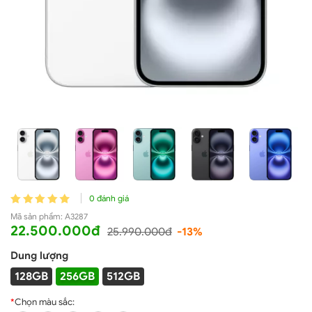
0 đánh giá
Mã sản phẩm:
A3287
22.500.000đ
25.990.000đ
-13%
Dung lượng
128GB
256GB
512GB
*
Chọn màu sắc: