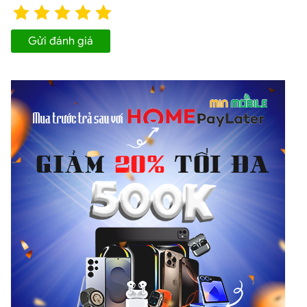
Gửi đánh giá
Apple iPhone 16 Hàn Quốc 256GB bứt phá với chip Apple A18 Bionic
GPU 5 lõi và Neural Engine 16 lõi cũng được cải tiến toàn
diện, đặc biệt trong việc xử lý đồ họa và các tác vụ AI
phức tạp. Theo cảm nhận của mình, hiệu năng của CPU
nhanh hơn 30%, GPU nhanh hơn đến 40% so với iPhone
15. Khi so sánh với iPhone 14, tốc độ tổng thể của iPhone
16 thậm chí tăng đến 50%, mang lại cảm giác mượt mà,
nhanh nhạy trong từng thao tác.