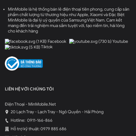
Điện thoại có 5 màu sắc độc đáo: Xanh Lưu Ly, Xanh
MinMobile là hệ thống bán lẻ điện thoại tiên phong, cung cấp sản
Mòng Két, Hồng, Trắng và Đen. Màu đen vẫn giữ lại sự
phẩm chất lượng từ thương hiệu như Apple, Xiaomi và Đặc Biệt
MinMobile là đại lý uỷ quyền của Samsung Việt Nam. Cam kết
cổ điển, trong khi màu trắng trở lại đầy tinh tế. Ba màu
mang đến trải nghiệm mua sắm tuyệt vời, tạo niềm tin, hài lòng
mới – đặc biệt là Xanh Lưu Ly và Hồng – được phối đậm
cho khách hàng
hơn, tạo phong cách nổi bật so với các gam pastel nhạt
Facebook
Youtube
của thế hệ trước.
Tiktok
Camera iPhone 16 bản Hàn nâng cấp đáng
kể
Mình thật sự ấn tượng với cụm camera kép của iPhone
16 thường 256GB. Khác với thiết kế chéo quen thuộc
LIÊN HỆ VỚI CHÚNG TÔI
trên iPhone 14 và 15, cụm camera trên iPhone 16 được
đặt dọc, gợi nhớ đến sự tinh tế của iPhone X nhưng lại
mang hơi hướng hiện đại và mạnh mẽ hơn. Bộ đôi
Điện Thoại - MinMobile.Net
camera này bao gồm camera Fusion 48MP và ống kính
20 Lạch Tray - Lạch Tray - Ngô Quyền - Hải Phòng
Ultra Wide 12MP.
Hotline:
0911-166-866
Hỗ trợ kỹ thuật: 0979 885 686
Camera Fusion 48MP, với thiết kế 2 trong 1, không chỉ