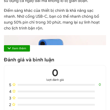
sử dụng cả ngày dài mà không lo bị gián đoạn.
Điểm sáng khác của thiết bị chính là khả năng sạc
nhanh. Nhờ cổng USB-C, bạn có thể nhanh chóng bổ
sung 50% pin chỉ trong 30 phút, mang lại sự linh hoạt
cho lịch trình bận rộn.
Xem thêm
Đánh giá và bình luận
0
lượt đánh giá
5
0
4
3
Pin lâu dài cùng sạc nhanh trên iPhone 16 Bản Hàn giá rẻ
2