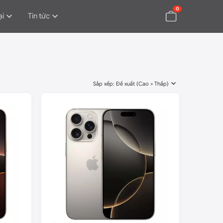
0
ại
Tin tức
Sắp xếp: Đề xuất (Cao > Thấp)
-