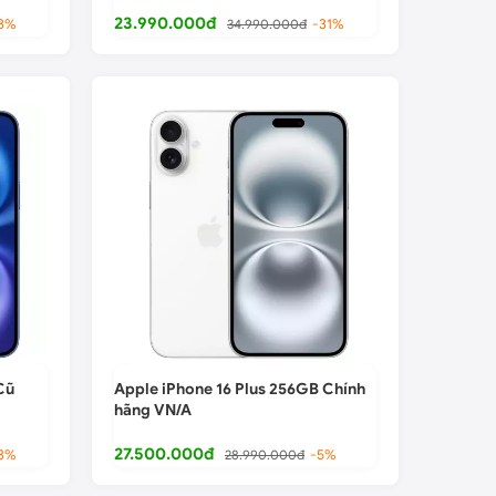
23.990.000đ
3%
34.990.000đ
-31%
Cũ
Apple iPhone 16 Plus 256GB Chính
hãng VN/A
27.500.000đ
3%
28.990.000đ
-5%