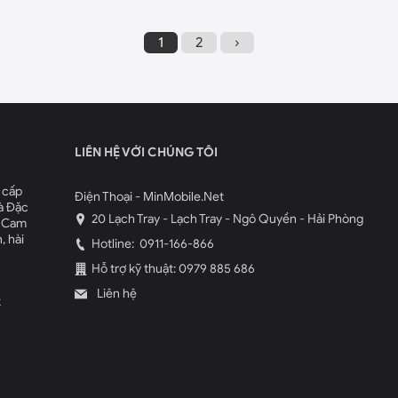
1
2
›
LIÊN HỆ VỚI CHÚNG TÔI
 cấp
Điện Thoại - MinMobile.Net
à Đặc
20 Lạch Tray - Lạch Tray - Ngô Quyền - Hải Phòng
. Cam
, hài
Hotline:
0911-166-866
Hỗ trợ kỹ thuật: 0979 885 686
Liên hệ
k