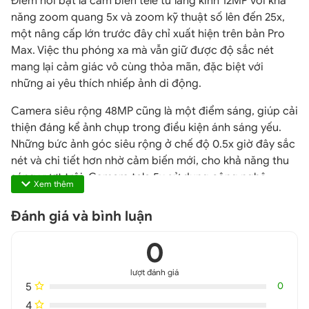
Điểm nổi bật là cảm biến tele tứ lăng kính 12MP với khả
năng zoom quang 5x và zoom kỹ thuật số lên đến 25x,
một nâng cấp lớn trước đây chỉ xuất hiện trên bản Pro
Max. Việc thu phóng xa mà vẫn giữ được độ sắc nét
mang lại cảm giác vô cùng thỏa mãn, đặc biệt với
những ai yêu thích nhiếp ảnh di động.
Camera siêu rộng 48MP cũng là một điểm sáng, giúp cải
thiện đáng kể ảnh chụp trong điều kiện ánh sáng yếu.
Những bức ảnh góc siêu rộng ở chế độ 0.5x giờ đây sắc
nét và chi tiết hơn nhờ cảm biến mới, cho khả năng thu
sáng vượt trội. Camera tele 5x sử dụng công nghệ
Xem thêm
tetraprism, mang đến khả năng zoom mạnh mẽ tương
tự cả trên bản Pro và Pro Max, tạo sự đồng nhất trong
Đánh giá và bình luận
trải nghiệm.
0
lượt đánh giá
5
0
4