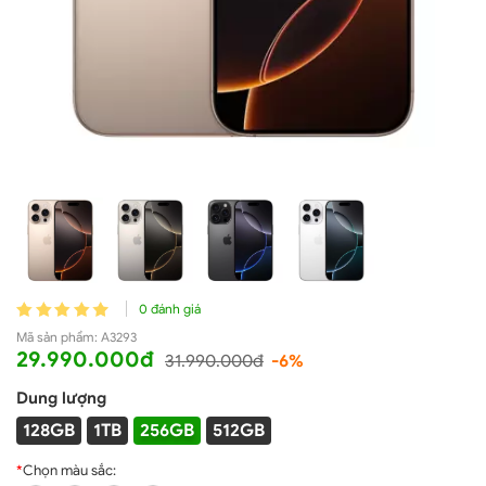
0 đánh giá
Mã sản phẩm:
A3293
29.990.000đ
31.990.000đ
-6%
Dung lượng
128GB
1TB
256GB
512GB
*
Chọn màu sắc: