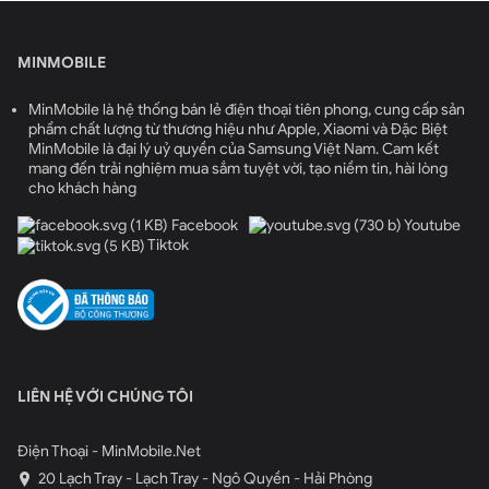
MINMOBILE
MinMobile là hệ thống bán lẻ điện thoại tiên phong, cung cấp sản
phẩm chất lượng từ thương hiệu như Apple, Xiaomi và Đặc Biệt
MinMobile là đại lý uỷ quyền của Samsung Việt Nam. Cam kết
mang đến trải nghiệm mua sắm tuyệt vời, tạo niềm tin, hài lòng
cho khách hàng
Facebook
Youtube
Tiktok
Sức mạnh vượt trội của chip A18 Pro trên iPhone 16 Pro Hàn Quốc
KH/A
Điểm nổi bật của A18 Pro chính là khả năng hỗ trợ AI
thông minh. Nhờ Neural Engine 16 lõi được nâng cấp,
các tác vụ như nhận diện khuôn mặt, chỉnh sửa video,
LIÊN HỆ VỚI CHÚNG TÔI
dịch thuật thời gian thực hay sử dụng Siri đều hoạt động
nhanh và chính xác hơn. Con chip này cũng tích hợp
Điện Thoại - MinMobile.Net
nhiều thành phần chuyên biệt dành cho machine
20 Lạch Tray - Lạch Tray - Ngô Quyền - Hải Phòng
learning, giúp cải thiện hiệu suất đáng kể trong các ứng