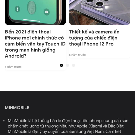
Đến 2021 điện thoại
Thiết kế và camera ấn
iPhone mới chính thức có
tượng của chiếc điện
cảm biến vân tay Touch ID
thoại iPhone 12 Pro
trong màn hình giống
6 năm trước
6
Android?
6 năm trước
MINMOBILE
MinMobile là hệ thống bán lẻ điện thoại tiên phong, cung cấp sản
phẩm chất lượng từ thương hiệu như Apple, Xiaomi và Đặc Biệt
MinMobile là đại lý uỷ quyền của Samsung Việt Nam. Cam kết