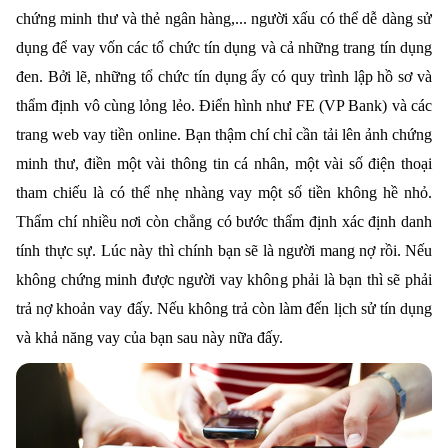
chứng minh thư và thẻ ngân hàng,... người xấu có thể dễ dàng sử
dụng để vay vốn các tổ chức tín dụng và cả những trang tín dụng
đen. Bởi lẽ, những tổ chức tín dụng ấy có quy trình lập hồ sơ và
thẩm định vô cùng lỏng lẻo. Điển hình như FE (VP Bank) và các
trang web vay tiền online. Bạn thậm chí chỉ cần tải lên ảnh chứng
minh thư, điền một vài thông tin cá nhân, một vài số điện thoại
tham chiếu là có thể nhẹ nhàng vay một số tiền không hề nhỏ.
Thẩm chí nhiều nơi còn chẳng có bước thẩm định xác định danh
tính thực sự. Lúc này thì chính bạn sẽ là người mang nợ rồi. Nếu
không chứng minh được người vay không phải là bạn thì sẽ phải
trả nợ khoản vay đấy. Nếu không trả còn làm đến lịch sử tín dụng
và khả năng vay của bạn sau này nữa đấy.