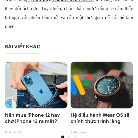
thay đổi tích cực. Tuy nhiên, chắc chắn người dùng sẽ cảm thấy
bỡ ngỡ với phiên bản mới và cần một thời gian để có thể làm
quen.
BÀI VIẾT KHÁC
Nên mua iPhone 12 hay
Hệ điều hành Wear OS sẽ
chờ iPhone 13 ra mắt?
chính thức trình làng
5 năm trước
5 năm trước
5