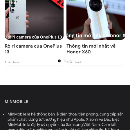
Rò rỉ camera của OnePlus
Thông tin mới nhất về
13
Honor X60
2
2 năm trước
2 năm trước
MINMOBILE
MinMobile là hệ thống bán lẻ điện thoại tiên phong, cung cấp sản
phẩm chất lượng từ thương hiệu như Apple, Xiaomi và Đặc Biệt
MinMobile là đại lý uỷ quyền của Samsung Việt Nam. Cam kết
mang đến trải nghiệm mua sắm tuyệt vời, tạo niềm tin, hài lòng