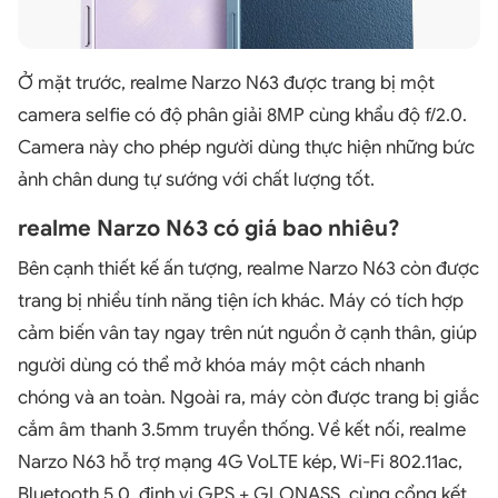
Ở mặt trước, realme Narzo N63 được trang bị một
camera selfie có độ phân giải 8MP cùng khẩu độ f/2.0.
Camera này cho phép người dùng thực hiện những bức
ảnh chân dung tự sướng với chất lượng tốt.
realme Narzo N63 có giá bao nhiêu?
Bên cạnh thiết kế ấn tượng, realme Narzo N63 còn được
trang bị nhiều tính năng tiện ích khác. Máy có tích hợp
cảm biến vân tay ngay trên nút nguồn ở cạnh thân, giúp
người dùng có thể mở khóa máy một cách nhanh
chóng và an toàn. Ngoài ra, máy còn được trang bị giắc
cắm âm thanh 3.5mm truyền thống. Về kết nối, realme
Narzo N63 hỗ trợ mạng 4G VoLTE kép, Wi-Fi 802.11ac,
Bluetooth 5.0, định vị GPS + GLONASS, cùng cổng kết