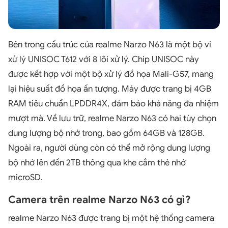
Bên trong cấu trúc của realme Narzo N63 là một bộ vi
xử lý UNISOC T612 với 8 lõi xử lý. Chip UNISOC này
được kết hợp với một bộ xử lý đồ họa Mali-G57, mang
lại hiệu suất đồ họa ấn tượng. Máy được trang bị 4GB
RAM tiêu chuẩn LPDDR4X, đảm bảo khả năng đa nhiệm
mượt mà. Về lưu trữ, realme Narzo N63 có hai tùy chọn
dung lượng bộ nhớ trong, bao gồm 64GB và 128GB.
Ngoài ra, người dùng còn có thể mở rộng dung lượng
bộ nhớ lên đến 2TB thông qua khe cắm thẻ nhớ
microSD.
Camera trên realme Narzo N63 có gì?
realme Narzo N63 được trang bị một hệ thống camera